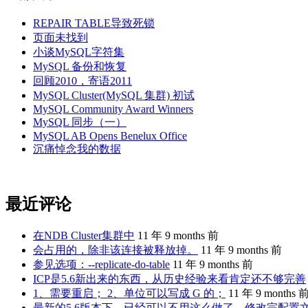
REPAIR TABLE导致死锁
页面未找到
小谈MySQL字符集
MySQL 备份和恢复
回顾2010，寄语2011
MySQL Cluster(MySQL 集群) 初试
MySQL Community Award Winners
MySQL 同步（一）
MySQL AB Opens Benelux Office
沉痛悼念我的数据
最近评论
在NDB Cluster集群中
11 年 9 months 前
会占用的，除非该连接被释放掉。
11 年 9 months 前
参见选项：--replicate-do-table
11 年 9 months 前
ICP是5.6新出来的东西，从历史经验来看肯定还不够完善
1、需要重启； 2、单位可以写成 G 的；
11 年 9 months 
最新的5.6版本下，已经可以不用这么做了。修改完配置