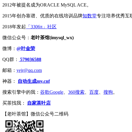
2012年被提名成为ORACLE MySQL ACE。
2015年创办靠谱、优质的在线培训品牌
知数堂
专注培养优秀互
2018年发起
「3306π」社区
微信公众号：
老叶茶馆(imysql_wx)
微博：
@叶金荣
QQ群：
579036588
邮箱：
yejr@qq.com
神器：
自动生成my.cnf
搜索引擎中的我：
谷歌Google
、
360搜索
、
百度
、
搜狗
。
买茶找我：
自家茶叶店
【老叶茶馆】微信公众号二维码