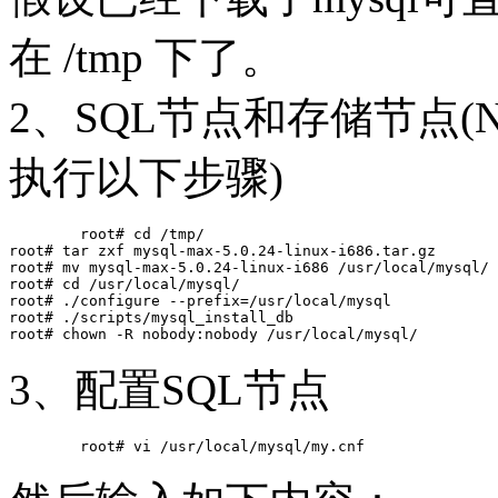
在 /tmp 下了。
2、SQL节点和存储节点(
执行以下步骤)
	root# cd /tmp/

root# tar zxf mysql-max-5.0.24-linux-i686.tar.gz

root# mv mysql-max-5.0.24-linux-i686 /usr/local/mysql/

root# cd /usr/local/mysql/

root# ./configure --prefix=/usr/local/mysql

root# ./scripts/mysql_install_db

3、配置SQL节点