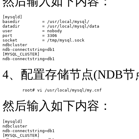
然后输入如下内容：
[mysqld]

basedir         = /usr/local/mysql/

datadir         = /usr/local/mysql/data

user            = nobody

port            = 3306

socket          = /tmp/mysql.sock

ndbcluster

ndb-connectstring=db1

[MYSQL_CLUSTER]

4、配置存储节点(NDB节
然后输入如下内容：
[mysqld]

ndbcluster

ndb-connectstring=db1

[MYSQL_CLUSTER]
