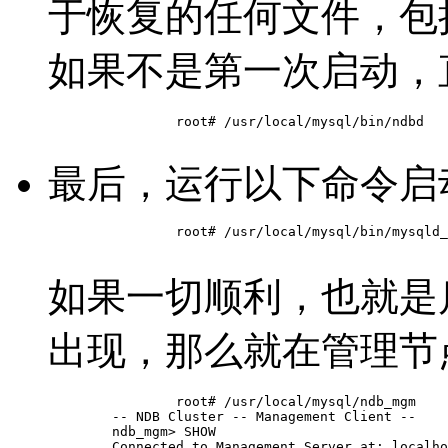
于恢复的任何文件，包
如果不是第一次启动，
		root# /usr/local/mysql/bin/ndbd

最后，运行以下命令启
		root# /usr/local/mysql/bin/mysqld_safe --defaults-file=/usr/local/mysql/my.cnf &

如果一切顺利，也就是
出现，那么就在管理节
		root# /usr/local/mysql/ndb_mgm

	-- NDB Cluster -- Management Client --

	ndb_mgm> SHOW

	Connected to Management Server at: localhost:1186
