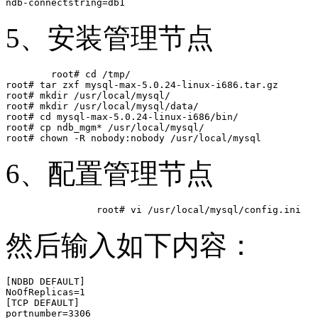
5、安装管理节点
	root# cd /tmp/

root# tar zxf mysql-max-5.0.24-linux-i686.tar.gz

root# mkdir /usr/local/mysql/

root# mkdir /usr/local/mysql/data/

root# cd mysql-max-5.0.24-linux-i686/bin/

root# cp ndb_mgm* /usr/local/mysql/

6、配置管理节点
然后输入如下内容：
[NDBD DEFAULT]

NoOfReplicas=1

[TCP DEFAULT]

portnumber=3306
