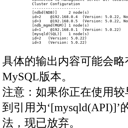
	Cluster Configuration

	---------------------

	[ndbd(NDB)]     2 node(s)

	id=2    @192.168.0.4  (Version: 5.0.22, Nodegroup: 0, Master)

	id=3    @192.168.0.5  (Version: 5.0.22, Nodegroup: 0)

	[ndb_mgmd(MGM)] 1 node(s)

	id=1    @192.168.0.1  (Version: 5.0.22)

	[mysqld(SQL)]   1 node(s)

	id=2   (Version: 5.0.22)

	id=3   (Version: 5.0.22)

具体的输出内容可能会略
MySQL版本。
注意：如果你正在使用较早
到引用为‘[mysqld(AP
法，现已放弃。