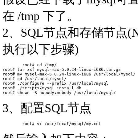
在 /tmp 下了。
2、SQL节点和存储节点(
执行以下步骤)
	root# cd /tmp/

root# tar zxf mysql-max-5.0.24-linux-i686.tar.gz

root# mv mysql-max-5.0.24-linux-i686 /usr/local/mysql/

root# cd /usr/local/mysql/

root# ./configure --prefix=/usr/local/mysql

root# ./scripts/mysql_install_db

3、配置SQL节点