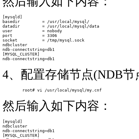
然后输入如下内容：
[mysqld]

basedir         = /usr/local/mysql/

datadir         = /usr/local/mysql/data

user            = nobody

port            = 3306

socket          = /tmp/mysql.sock

ndbcluster

ndb-connectstring=db1

[MYSQL_CLUSTER]

4、配置存储节点(NDB节
然后输入如下内容：
[mysqld]

ndbcluster

ndb-connectstring=db1

[MYSQL_CLUSTER]
