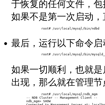
于恢复的任何文件，包
如果不是第一次启动，
		root# /usr/local/mysql/bin/ndbd

最后，运行以下命令启
		root# /usr/local/mysql/bin/mysqld_safe --defaults-file=/usr/local/mysql/my.cnf &

如果一切顺利，也就是
出现，那么就在管理节
		root# /usr/local/mysql/ndb_mgm

	-- NDB Cluster -- Management Client --

	ndb_mgm> SHOW

	Connected to Management Server at: localhost:1186
