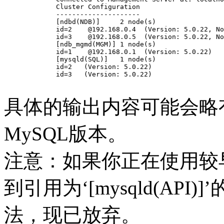
	Cluster Configuration

	---------------------

	[ndbd(NDB)]     2 node(s)

	id=2    @192.168.0.4  (Version: 5.0.22, Nodegroup: 0, Master)

	id=3    @192.168.0.5  (Version: 5.0.22, Nodegroup: 0)

	[ndb_mgmd(MGM)] 1 node(s)

	id=1    @192.168.0.1  (Version: 5.0.22)

	[mysqld(SQL)]   1 node(s)

	id=2   (Version: 5.0.22)

	id=3   (Version: 5.0.22)

具体的输出内容可能会略
MySQL版本。
注意：如果你正在使用较早
到引用为‘[mysqld(AP
法，现已放弃。