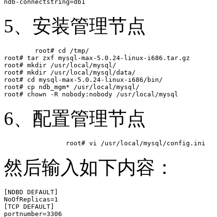
5、安装管理节点
	root# cd /tmp/

root# tar zxf mysql-max-5.0.24-linux-i686.tar.gz

root# mkdir /usr/local/mysql/

root# mkdir /usr/local/mysql/data/

root# cd mysql-max-5.0.24-linux-i686/bin/

root# cp ndb_mgm* /usr/local/mysql/

6、配置管理节点
然后输入如下内容：
[NDBD DEFAULT]

NoOfReplicas=1

[TCP DEFAULT]

portnumber=3306
