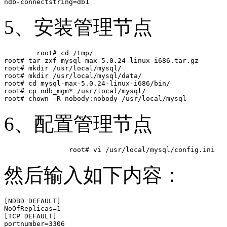
5、安装管理节点
	root# cd /tmp/

root# tar zxf mysql-max-5.0.24-linux-i686.tar.gz

root# mkdir /usr/local/mysql/

root# mkdir /usr/local/mysql/data/

root# cd mysql-max-5.0.24-linux-i686/bin/

root# cp ndb_mgm* /usr/local/mysql/

6、配置管理节点
然后输入如下内容：
[NDBD DEFAULT]

NoOfReplicas=1

[TCP DEFAULT]

portnumber=3306
