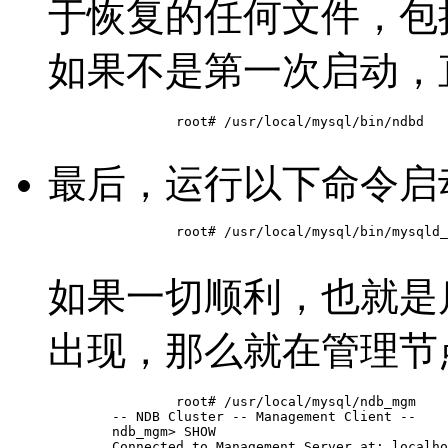
于恢复的任何文件，包
如果不是第一次启动，
		root# /usr/local/mysql/bin/ndbd

最后，运行以下命令启
		root# /usr/local/mysql/bin/mysqld_safe --defaults-file=/usr/local/mysql/my.cnf &

如果一切顺利，也就是
出现，那么就在管理节
		root# /usr/local/mysql/ndb_mgm

	-- NDB Cluster -- Management Client --

	ndb_mgm> SHOW

	Connected to Management Server at: localhost:1186
