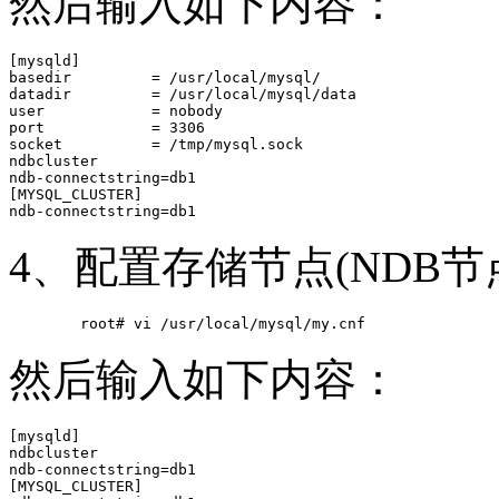
然后输入如下内容：
[mysqld]

basedir         = /usr/local/mysql/

datadir         = /usr/local/mysql/data

user            = nobody

port            = 3306

socket          = /tmp/mysql.sock

ndbcluster

ndb-connectstring=db1

[MYSQL_CLUSTER]

4、配置存储节点(NDB节
然后输入如下内容：
[mysqld]

ndbcluster

ndb-connectstring=db1

[MYSQL_CLUSTER]
