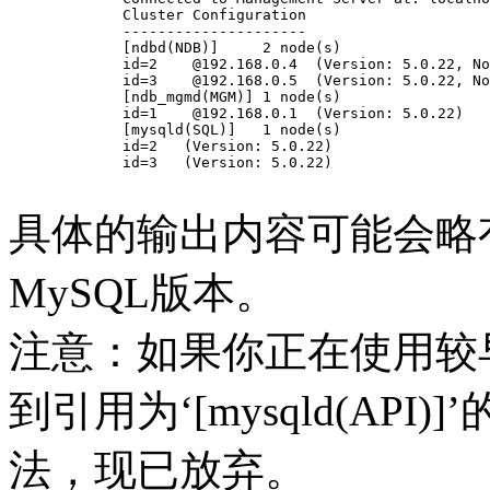
	Cluster Configuration

	---------------------

	[ndbd(NDB)]     2 node(s)

	id=2    @192.168.0.4  (Version: 5.0.22, Nodegroup: 0, Master)

	id=3    @192.168.0.5  (Version: 5.0.22, Nodegroup: 0)

	[ndb_mgmd(MGM)] 1 node(s)

	id=1    @192.168.0.1  (Version: 5.0.22)

	[mysqld(SQL)]   1 node(s)

	id=2   (Version: 5.0.22)

	id=3   (Version: 5.0.22)

具体的输出内容可能会略
MySQL版本。
注意：如果你正在使用较早
到引用为‘[mysqld(AP
法，现已放弃。