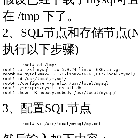
在 /tmp 下了。
2、SQL节点和存储节点(
执行以下步骤)
	root# cd /tmp/

root# tar zxf mysql-max-5.0.24-linux-i686.tar.gz

root# mv mysql-max-5.0.24-linux-i686 /usr/local/mysql/

root# cd /usr/local/mysql/

root# ./configure --prefix=/usr/local/mysql

root# ./scripts/mysql_install_db

3、配置SQL节点