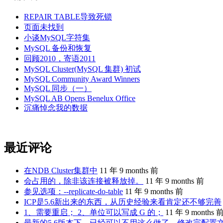
REPAIR TABLE导致死锁
页面未找到
小谈MySQL字符集
MySQL 备份和恢复
回顾2010，寄语2011
MySQL Cluster(MySQL 集群) 初试
MySQL Community Award Winners
MySQL 同步（一）
MySQL AB Opens Benelux Office
沉痛悼念我的数据
最近评论
在NDB Cluster集群中
11 年 9 months 前
会占用的，除非该连接被释放掉。
11 年 9 months 前
参见选项：--replicate-do-table
11 年 9 months 前
ICP是5.6新出来的东西，从历史经验来看肯定还不够完善
1、需要重启； 2、单位可以写成 G 的；
11 年 9 months 
最新的5.6版本下，已经可以不用这么做了。修改完配置