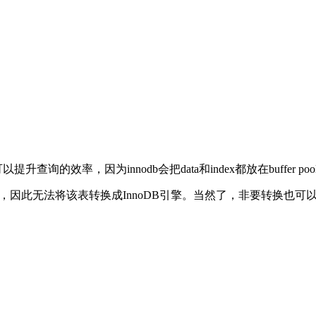
询的效率，因为innodb会把data和index都放在buffer p
post表中，因此无法将该表转换成InnoDB引擎。当然了，非要