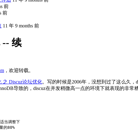
hs 前
hs 前
速
11 年 9 months 前
-- 续
com
，欢迎转载。
 之 Discuz论坛优化
。写的时候是2006年，没想到过了这么久，
oDB导致的，discuz在并发稍微高一点的环境下就表现的非常
可以适当调整下

量的80%
