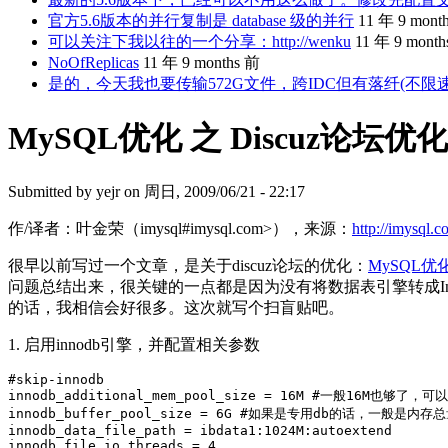
官方5.6版本的并行复制是 database 级的并行
11 年 9 mont
可以关注下我以往的一个分享：http://wenku
11 年 9 mont
NoOfReplicas
11 年 9 months 前
是的，今天我也要传输572G文件，跨IDC但有落纤(不限
MySQL优化 之 Discuz论坛优化 
Submitted by
yejr
on 周日, 2009/06/21 - 22:17
作/译者：叶金荣（imysql#imysql.com>），来源：
http://imysql.
很早以前写过一个文章，是关于discuz论坛的优化：
MySQL优化
问题总结出来，很关键的一点都是因为没有将数据表引擎转成Inn
的话，我相信会好很多。这次就写个扫盲贴吧。
1. 启用innodb引擎，并配置相关参数
#skip-innodb

innodb_additional_mem_pool_size = 16M #一般16M也够了，
innodb_buffer_pool_size = 6G #如果是专用db的话，一般是内存总
innodb_data_file_path = ibdata1:1024M:autoextend

innodb_file_io_threads = 4
