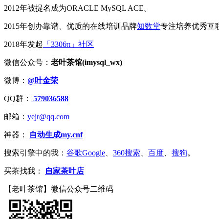
2012年被提名成为ORACLE MySQL ACE。
2015年创办靠谱、优质的在线培训品牌
知数堂
专注培养优秀互
2018年发起
「3306π」社区
微信公众号：
老叶茶馆(imysql_wx)
微博：
@叶金荣
QQ群：
579036588
邮箱：
yejr@qq.com
神器：
自动生成my.cnf
搜索引擎中的我：
谷歌Google
、
360搜索
、
百度
、
搜狗
。
买茶找我：
自家茶叶店
【老叶茶馆】微信公众号二维码