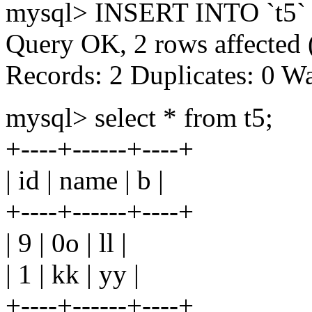
mysql> INSERT INTO `t5` VAL
Query OK, 2 rows affected 
Records: 2 Duplicates: 0 W
mysql> select * from t5;
+----+------+----+
| id | name | b |
+----+------+----+
| 9 | 0o | ll |
| 1 | kk | yy |
+----+------+----+