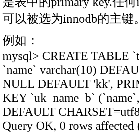
是表中的primary key.任何n
可以被选为innodb的主键
例如：
mysql> CREATE TABLE `t5`
`name` varchar(10) DEFAU
NULL DEFAULT 'kk', PRI
KEY `uk_name_b` (`name`
DEFAULT CHARSET=utf8
Query OK, 0 rows affected 