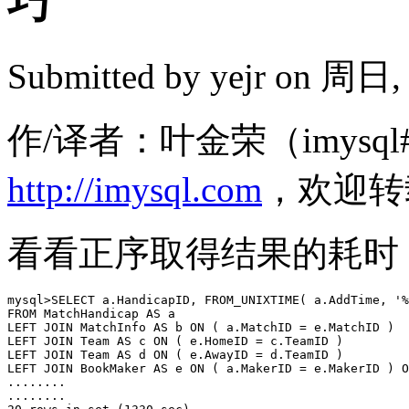
巧
Submitted by
yejr
on 周日, 2
作/译者：叶金荣（imysql#
http://imysql.com
，欢迎转
看看正序取得结果的耗时
mysql>SELECT a.HandicapID, FROM_UNIXTIME( a.AddTime, '%
FROM MatchHandicap AS a

LEFT JOIN MatchInfo AS b ON ( a.MatchID = e.MatchID )

LEFT JOIN Team AS c ON ( e.HomeID = c.TeamID )

LEFT JOIN Team AS d ON ( e.AwayID = d.TeamID )

LEFT JOIN BookMaker AS e ON ( a.MakerID = e.MakerID ) O
........

........
