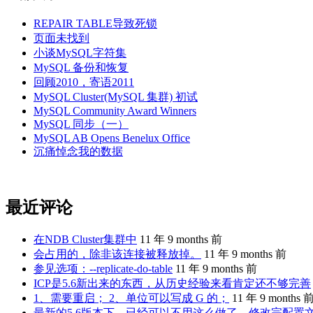
REPAIR TABLE导致死锁
页面未找到
小谈MySQL字符集
MySQL 备份和恢复
回顾2010，寄语2011
MySQL Cluster(MySQL 集群) 初试
MySQL Community Award Winners
MySQL 同步（一）
MySQL AB Opens Benelux Office
沉痛悼念我的数据
最近评论
在NDB Cluster集群中
11 年 9 months 前
会占用的，除非该连接被释放掉。
11 年 9 months 前
参见选项：--replicate-do-table
11 年 9 months 前
ICP是5.6新出来的东西，从历史经验来看肯定还不够完善
1、需要重启； 2、单位可以写成 G 的；
11 年 9 months 
最新的5.6版本下，已经可以不用这么做了。修改完配置