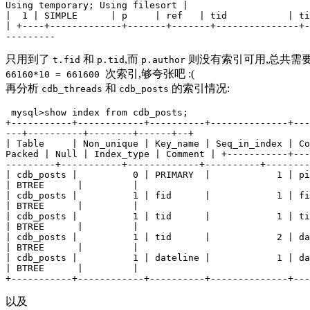
Using temporary; Using filesort |

|  1 | SIMPLE      | p     | ref   | tid           | ti
| +----+-------------+-------+-------+---------------+-
只用到了
和
,而
则没有索引可用,总共需
t.fid
p.tid
p.author
次索引,够夸张吧 :(
66160*10 = 661600
再分析
和
的索引情况:
cdb_threads
cdb_posts
 mysql>show index from cdb_posts; 

+-----------+------------+----------+--------------+---
---+----------+--------+------+--+

| Table     | Non_unique | Key_name | Seq_in_index | Co
Packed | Null | Index_type | Comment | +-----------+---
---------+-----------+-------------+----------+--------
| cdb_posts |          0 | PRIMARY  |            1 | pi
| BTREE      |         |

| cdb_posts |          1 | fid      |            1 | fi
| BTREE      |         |

| cdb_posts |          1 | tid      |            1 | ti
| BTREE      |         |

| cdb_posts |          1 | tid      |            2 | da
| BTREE      |         |

| cdb_posts |          1 | dateline |            1 | da
| BTREE      |         | 

以及