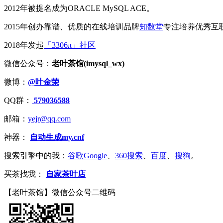
2012年被提名成为ORACLE MySQL ACE。
2015年创办靠谱、优质的在线培训品牌
知数堂
专注培养优秀互
2018年发起
「3306π」社区
微信公众号：
老叶茶馆(imysql_wx)
微博：
@叶金荣
QQ群：
579036588
邮箱：
yejr@qq.com
神器：
自动生成my.cnf
搜索引擎中的我：
谷歌Google
、
360搜索
、
百度
、
搜狗
。
买茶找我：
自家茶叶店
【老叶茶馆】微信公众号二维码