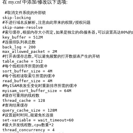
在 my.cnf 中添加/修改以下选项:
 #取消文件系统的外部锁

skip-locking

#不进行域名反解析,注意由此带来的权限/授权问题

skip-name-resolve

#索引缓存,根据内存大小而定,如果是独立的db服务器,可以设置高达80%的
key_buffer = 512M

#连接排队列表总数

back_log = 200

max_allowed_packet = 2M

#打开表缓存总数,可以避免频繁的打开数据表产生的开销

table_cache = 512

#每个线程排序所需的缓冲

sort_buffer_size = 4M

#每个线程读取索引所需的缓冲

read_buffer_size = 4M

#MyISAM表发生变化时重新排序所需的缓冲

myisam_sort_buffer_size = 64M

#缓存可重用的线程数

thread_cache = 128

#查询结果缓存

query_cache_size = 128M

#设置超时时间,能避免长连接

set-variable = wait_timeout=60

#最大并发线程数,cpu数量*2

thread_concurrency = 4
