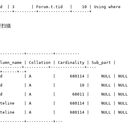
d  | 3       | Forum.t.tid   |    10 | Using where

-----+---------+-------------+-------+

要扫描
----------+-----------+----------

lumn_name | Collation | Cardinality | Sub_part | 

---------+----------+--------------+----

+------+--+

d         | A         |      680114 |     NULL | NULL   
d         | A         |          10 |     NULL | NULL   
d         | A         |       68011 |     NULL | NULL   
teline    | A         |      680114 |     NULL | NULL   
teline    | A         |      680114 |     NULL | NULL   