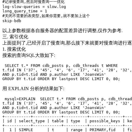
#记录慢查询,然后对慢查询一一优化

log-slow-queries = slow.log

long_query_time = 1

#关闭不需要的表类型,如果你需要,就不要加上这个

以上参数根据各自服务器的配置差异进行调整,仅作为参考.
三. 索引优化
上面提到了,已经开启了慢查询,那么接下来就要对慢查询进行逐
1. 搜索优化
搜索的查询SQL大致如下:
 SELECT t.* FROM cdb_posts p, cdb_threads t WHERE

t.fid IN ('37', '45', '4', '6', '17', '41', '28', '32',
AND p.tid=t.tid AND p.author LIKE 'JoansWin'

用 EXPLAIN 分析的结果如下:
 mysql>EXPLAIN  SELECT t.* FROM cdb_posts p, cdb_thread
t.fid IN ('37', '45', '4', '6', '17', '41', '28', '32',
AND p.tid=t.tid AND p.author LIKE 'JoansWin'

GROUP BY t.tid ORDER BY lastpost DESC LIMIT 0, 80; 

+-----------+------------+----------+--------------+---
| id | select_type | table | type  | possible_keys | ke
+-----------+------------+----------+--------------+---
|  1 | SIMPLE      | t     | range | PRIMARY,fid   | fi