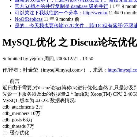
官方5.6版本的并行复制是 database 级的并行
11 年 9 mont
可以关注下我以往的一个分享：http://wenku
11 年 9 mont
NoOfReplicas
11 年 9 months 前
是的，今天我也要传输572G文件，跨IDC但有落纤(不限
MySQL优化 之 Discuz论坛优化
Submitted by
yejr
on 周四, 2006/12/21 - 13:50
作/译者：叶金荣（imysql#imysql.com>），来源：
http://imysql.
一. 前言
近日由于需要,对discuz论坛(简称dz)进行优化,当然了,只是涉
先说一下服务器及dz的数据量,2 * Intel(R) Xeon(TM) CPU 2.40GH
MySQL 版本为 4.0.23. 数据表情况:
cdb_attachments 2万
cdb_members 10万
cdb_posts 68万
cdb_threads 7万
二. 缓存优化