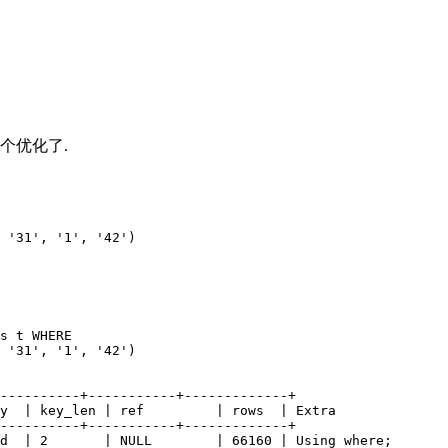
个优化了.
 '31', '1', '42')

s t WHERE

 '31', '1', '42')

----------+-----------+-------------+

y  | key_len | ref         | rows  | Extra

----------+-----------+-------------+

d  | 2       | NULL        | 66160 | Using where; 
