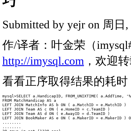
巧
Submitted by
yejr
on 周日, 2
作/译者：叶金荣（imysql#
http://imysql.com
，欢迎转
看看正序取得结果的耗时
mysql>SELECT a.HandicapID, FROM_UNIXTIME( a.AddTime, '%
FROM MatchHandicap AS a

LEFT JOIN MatchInfo AS b ON ( a.MatchID = e.MatchID )

LEFT JOIN Team AS c ON ( e.HomeID = c.TeamID )

LEFT JOIN Team AS d ON ( e.AwayID = d.TeamID )

LEFT JOIN BookMaker AS e ON ( a.MakerID = e.MakerID ) O
........

........
