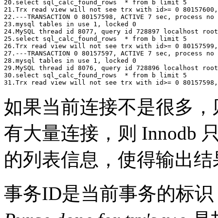
20.select sql_calc_found_rows  * from b limit 5

21.Trx read view will not see trx with id>= 0 80157600,
22.---TRANSACTION 0 80157598, ACTIVE 7 sec, process no 
23.mysql tables in use 1, locked 0

24.MySQL thread id 8077, query id 728897 localhost root
25.select sql_calc_found_rows  * from b limit 5

26.Trx read view will not see trx with id>= 0 80157599,
27.---TRANSACTION 0 80157597, ACTIVE 7 sec, process no 
28.mysql tables in use 1, locked 0

29.MySQL thread id 8076, query id 728896 localhost root
30.select sql_calc_found_rows  * from b limit 5

如果当前连接不是很多，
有大量连接，则 Innod
的列表信息，使得输出结
事务ID是当前事务的标识