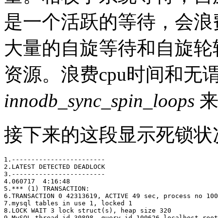
是一个活跃的等待，会浪
大量的自旋等待和自旋轮
资源。浪费cpu时间和无
innodb_sync_spin_loops
来
接下来的这段显示死锁状
1.------------------------

2.LATEST DETECTED DEADLOCK

3.------------------------

4.060717  4:16:48

5.*** (1) TRANSACTION:

6.TRANSACTION 0 42313619, ACTIVE 49 sec, process no 100
7.mysql tables in use 1, locked 1

8.LOCK WAIT 3 lock struct(s), heap size 320

9.MySQL thread id 30898, query id 100626 localhost root