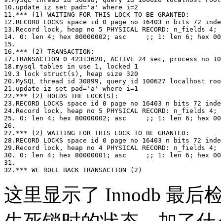
10.update iz set pad='a' where i=2

11.*** (1) WAITING FOR THIS LOCK TO BE GRANTED:

12.RECORD LOCKS space id 0 page no 16403 n bits 72 inde
13.Record lock, heap no 5 PHYSICAL RECORD: n_fields 4; 
14. 0: len 4; hex 80000002; asc     ;; 1: len 6; hex 00
15. 

16.*** (2) TRANSACTION:

17.TRANSACTION 0 42313620, ACTIVE 24 sec, process no 10
18.mysql tables in use 1, locked 1

19.3 lock struct(s), heap size 320

20.MySQL thread id 30899, query id 100627 localhost roo
21.update iz set pad='a' where i=1

22.*** (2) HOLDS THE LOCK(S):

23.RECORD LOCKS space id 0 page no 16403 n bits 72 inde
24.Record lock, heap no 5 PHYSICAL RECORD: n_fields 4; 
25. 0: len 4; hex 80000002; asc     ;; 1: len 6; hex 00
26. 

27.*** (2) WAITING FOR THIS LOCK TO BE GRANTED:

28.RECORD LOCKS space id 0 page no 16403 n bits 72 inde
29.Record lock, heap no 4 PHYSICAL RECORD: n_fields 4; 
30. 0: len 4; hex 80000001; asc     ;; 1: len 6; hex 00
31. 

这里显示了 Innodb 