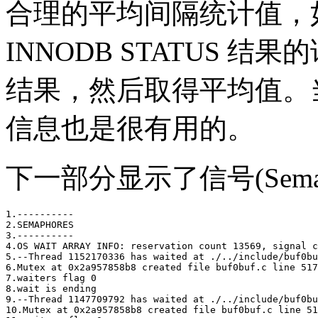
合理的平均间隔统计值，如
INNODB STATUS 
结果，然后取得平均值。
信息也是很有用的。
下一部分显示了信号(Sema
1.----------

2.SEMAPHORES

3.----------

4.OS WAIT ARRAY INFO: reservation count 13569, signal c
5.--Thread 1152170336 has waited at ./../include/buf0bu
6.Mutex at 0x2a957858b8 created file buf0buf.c line 517
7.waiters flag 0

8.wait is ending

9.--Thread 1147709792 has waited at ./../include/buf0bu
10.Mutex at 0x2a957858b8 created file buf0buf.c line 51