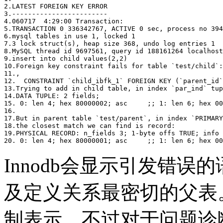
2.LATEST FOREIGN KEY ERROR

3.------------------------

4.060717  4:29:00 Transaction:

5.TRANSACTION 0 336342767, ACTIVE 0 sec, process no 394
6.mysql tables in use 1, locked 1

7.3 lock struct(s), heap size 368, undo log entries 1

8.MySQL thread id 9697561, query id 188161264 localhost
9.insert into child values(2,2)

10.Foreign key constraint fails for table `test/child`:

11.,

12.  CONSTRAINT `child_ibfk_1` FOREIGN KEY (`parent_id`
13.Trying to add in child table, in index `par_ind` tup
14.DATA TUPLE: 2 fields;

15. 0: len 4; hex 80000002; asc     ;; 1: len 6; hex 00
16. 

17.But in parent table `test/parent`, in index `PRIMARY
18.the closest match we can find is record:

19.PHYSICAL RECORD: n_fields 3; 1-byte offs TRUE; info 
Innodb会显示引发错
及定义关系最密切的父表
制表示，不过对于问题诊