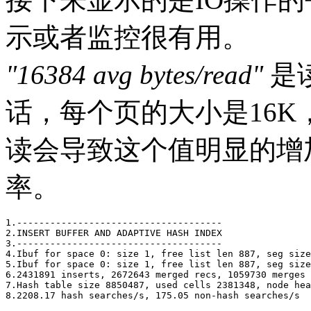
示或者监控很有用。
"16384 avg bytes/read"
是
话，每个页的大小是16
读会导致这个值明显的增
率。
1.-------------------------------------

2.INSERT BUFFER AND ADAPTIVE HASH INDEX

3.-------------------------------------

4.Ibuf for space 0: size 1, free list len 887, seg size
5.Ibuf for space 0: size 1, free list len 887, seg size
6.2431891 inserts, 2672643 merged recs, 1059730 merges

7.Hash table size 8850487, used cells 2381348, node hea