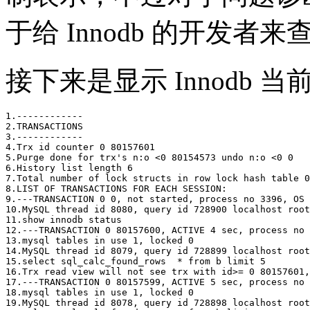
于给 Innodb 的开发
接下来是显示 Innodb 
1.------------

2.TRANSACTIONS

3.------------

4.Trx id counter 0 80157601

5.Purge done for trx's n:o <0 80154573 undo n:o <0 0

6.History list length 6

7.Total number of lock structs in row lock hash table 0

8.LIST OF TRANSACTIONS FOR EACH SESSION:

9.---TRANSACTION 0 0, not started, process no 3396, OS 
10.MySQL thread id 8080, query id 728900 localhost root

11.show innodb status

12.---TRANSACTION 0 80157600, ACTIVE 4 sec, process no 
13.mysql tables in use 1, locked 0

14.MySQL thread id 8079, query id 728899 localhost root
15.select sql_calc_found_rows  * from b limit 5

16.Trx read view will not see trx with id>= 0 80157601,
17.---TRANSACTION 0 80157599, ACTIVE 5 sec, process no 
18.mysql tables in use 1, locked 0

19.MySQL thread id 8078, query id 728898 localhost root