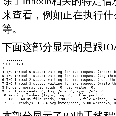
除了Innodb相关的特
来查看，例如正在执行什
等。
下面这部分显示的是跟I
1.--------

2.FILE I/O

3.--------

4.I/O thread 0 state: waiting for i/o request (insert b
5.I/O thread 1 state: waiting for i/o request (log thre
6.I/O thread 2 state: waiting for i/o request (read thr
7.I/O thread 3 state: waiting for i/o request (write th
8.Pending normal aio reads: 0, aio writes: 0,

9. ibuf aio reads: 0, log i/o's: 0, sync i/o's: 0

10.Pending flushes (fsync) log: 0; buffer pool: 0

11.17909940 OS file reads, 22088963 OS file writes, 174
本部分显示了IO助手线程