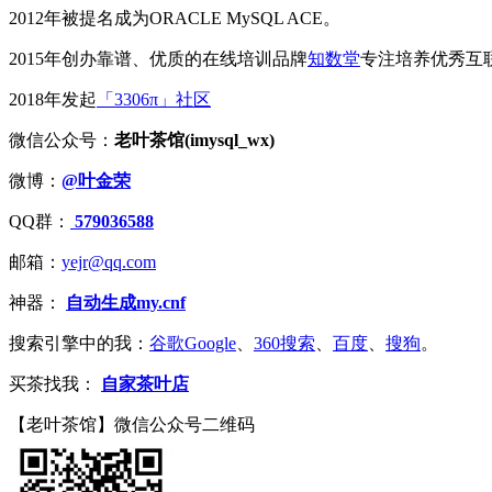
2012年被提名成为ORACLE MySQL ACE。
2015年创办靠谱、优质的在线培训品牌
知数堂
专注培养优秀互
2018年发起
「3306π」社区
微信公众号：
老叶茶馆(imysql_wx)
微博：
@叶金荣
QQ群：
579036588
邮箱：
yejr@qq.com
神器：
自动生成my.cnf
搜索引擎中的我：
谷歌Google
、
360搜索
、
百度
、
搜狗
。
买茶找我：
自家茶叶店
【老叶茶馆】微信公众号二维码