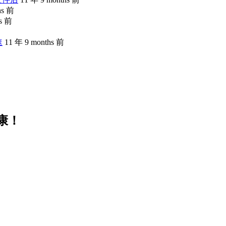
hs 前
hs 前
速
11 年 9 months 前
康！