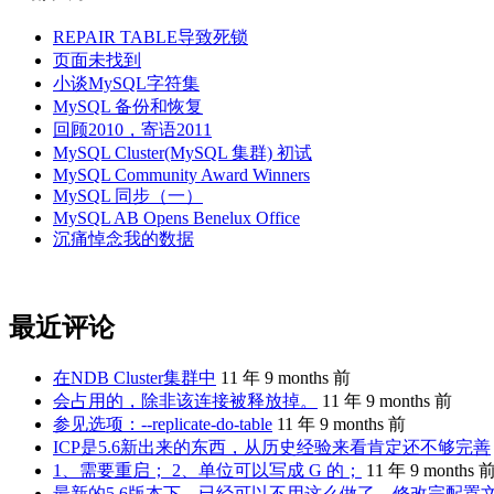
REPAIR TABLE导致死锁
页面未找到
小谈MySQL字符集
MySQL 备份和恢复
回顾2010，寄语2011
MySQL Cluster(MySQL 集群) 初试
MySQL Community Award Winners
MySQL 同步（一）
MySQL AB Opens Benelux Office
沉痛悼念我的数据
最近评论
在NDB Cluster集群中
11 年 9 months 前
会占用的，除非该连接被释放掉。
11 年 9 months 前
参见选项：--replicate-do-table
11 年 9 months 前
ICP是5.6新出来的东西，从历史经验来看肯定还不够完善
1、需要重启； 2、单位可以写成 G 的；
11 年 9 months 
最新的5.6版本下，已经可以不用这么做了。修改完配置