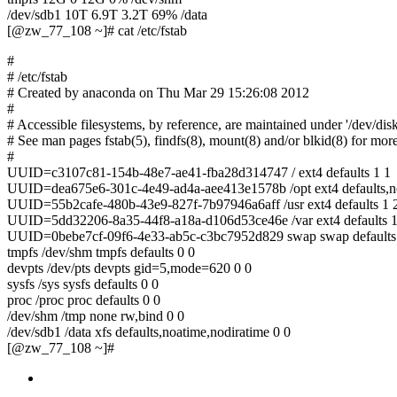
/dev/sdb1 10T 6.9T 3.2T 69% /data
[@zw_77_108 ~]# cat /etc/fstab
#
# /etc/fstab
# Created by anaconda on Thu Mar 29 15:26:08 2012
#
# Accessible filesystems, by reference, are maintained under '/dev/disk
# See man pages fstab(5), findfs(8), mount(8) and/or blkid(8) for more
#
UUID=c3107c81-154b-48e7-ae41-fba28d314747 / ext4 defaults 1 1
UUID=dea675e6-301c-4e49-ad4a-aee413e1578b /opt ext4 defaults,no
UUID=55b2cafe-480b-43e9-827f-7b97946a6aff /usr ext4 defaults 1 
UUID=5dd32206-8a35-44f8-a18a-d106d53ce46e /var ext4 defaults 1
UUID=0bebe7cf-09f6-4e33-ab5c-c3bc7952d829 swap swap defaults
tmpfs /dev/shm tmpfs defaults 0 0
devpts /dev/pts devpts gid=5,mode=620 0 0
sysfs /sys sysfs defaults 0 0
proc /proc proc defaults 0 0
/dev/shm /tmp none rw,bind 0 0
/dev/sdb1 /data xfs defaults,noatime,nodiratime 0 0
[@zw_77_108 ~]#