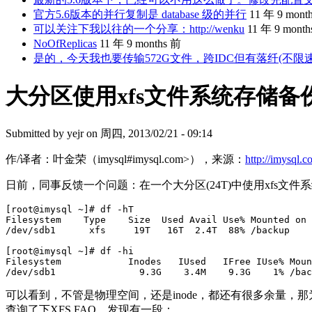
官方5.6版本的并行复制是 database 级的并行
11 年 9 mont
可以关注下我以往的一个分享：http://wenku
11 年 9 mont
NoOfReplicas
11 年 9 months 前
是的，今天我也要传输572G文件，跨IDC但有落纤(不限
大分区使用xfs文件系统存储备
Submitted by
yejr
on 周四, 2013/02/21 - 09:14
作/译者：叶金荣（imysql#imysql.com>），来源：
http://imysql.
日前，同事反馈一个问题：在一个大分区(24T)中使用xfs
[root@imysql ~]# df -hT

Filesystem    Type    Size  Used Avail Use% Mounted on

/dev/sdb1      xfs     19T   16T  2.4T  88% /backup

[root@imysql ~]# df -hi

Filesystem            Inodes   IUsed   IFree IUse% Moun
可以看到，不管是物理空间，还是inode，都还有很多余量，
查询了下XFS FAQ，发现有一段：