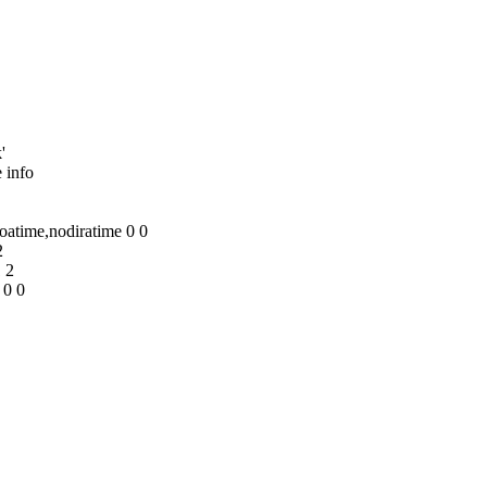
'
 info
atime,nodiratime 0 0
2
 2
 0 0