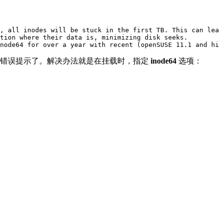
, all inodes will be stuck in the first TB. This can lea
tion where their data is, minimizing disk seeks.

足的错误提示了。解决办法就是在挂载时，指定
inode64
选项：