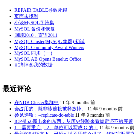
REPAIR TABLE导致死锁
页面未找到
小谈MySQL字符集
MySQL 备份和恢复
回顾2010，寄语2011
MySQL Cluster(MySQL 集群) 初试
MySQL Community Award Winners
MySQL 同步（一）
MySQL AB Opens Benelux Office
沉痛悼念我的数据
最近评论
在NDB Cluster集群中
11 年 9 months 前
会占用的，除非该连接被释放掉。
11 年 9 months 前
参见选项：--replicate-do-table
11 年 9 months 前
ICP是5.6新出来的东西，从历史经验来看肯定还不够完善
1、需要重启； 2、单位可以写成 G 的；
11 年 9 months 
最新的5.6版本下，已经可以不用这么做了。修改完配置