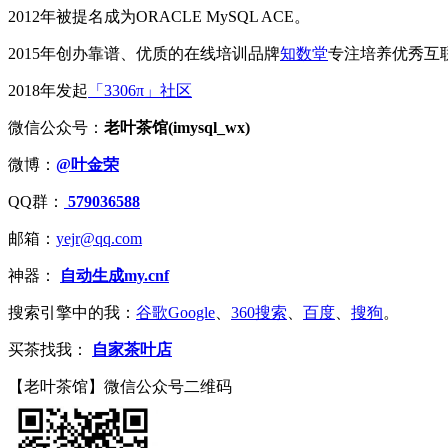
2012年被提名成为ORACLE MySQL ACE。
2015年创办靠谱、优质的在线培训品牌
知数堂
专注培养优秀互
2018年发起
「3306π」社区
微信公众号：
老叶茶馆(imysql_wx)
微博：
@叶金荣
QQ群：
579036588
邮箱：
yejr@qq.com
神器：
自动生成my.cnf
搜索引擎中的我：
谷歌Google
、
360搜索
、
百度
、
搜狗
。
买茶找我：
自家茶叶店
【老叶茶馆】微信公众号二维码