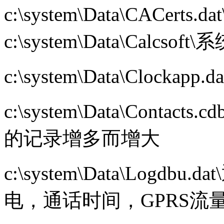
c:\system\Data\CACe
c:\system\Data\Calcs
c:\system\Data\Clock
c:\system\Data\Con
的记录增多而增大
c:\system\Data\Log
电，通话时间，GPRS流