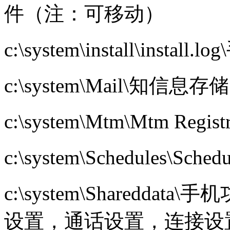
件（注：可移动）
c:\system\install\in
c:\system\Mail\知信
c:\system\Mtm\Mtm Reg
c:\system\Schedules\S
c:\system\Sharedd
设置，通话设置，连接设