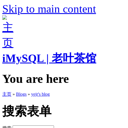
Skip to main content
iMySQL | 老叶茶馆
You are here
主页
»
Blogs
»
yejr's blog
搜索表单