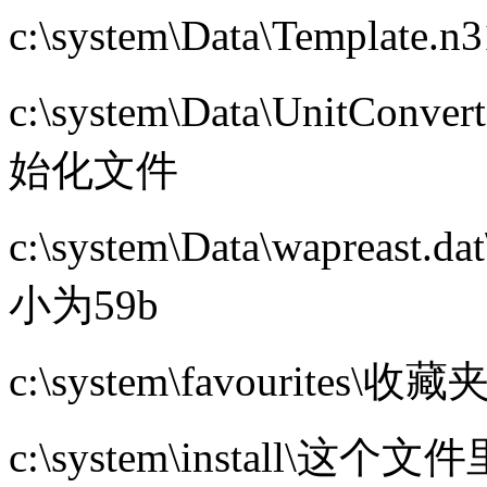
c:\system\Data\Templa
c:\system\Data\UnitC
始化文件
c:\system\Data\wapr
小为59b
c:\system\favourite
c:\system\install