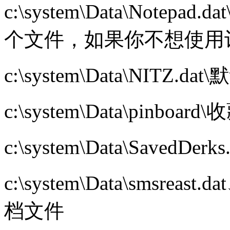
c:\system\Data\Not
个文件，如果你不想使用
c:\system\Data\NITZ.da
c:\system\Data\pinbo
c:\system\Data\Sav
c:\system\Data\smsreas
档文件