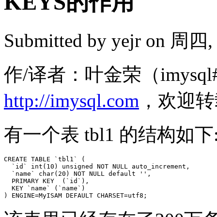
KEYS的作用
Submitted by
yejr
on 周四, 2
作/译者：叶金荣（imysql#
http://imysql.com
，欢迎转
有一个表 tbl1 的结构如下
CREATE TABLE `tbl1` (

  `id` int(10) unsigned NOT NULL auto_increment,

  `name` char(20) NOT NULL default '',

  PRIMARY KEY  (`id`),

  KEY `name` (`name`)
