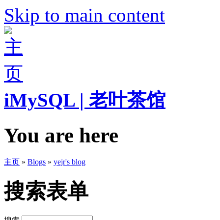
Skip to main content
iMySQL | 老叶茶馆
You are here
主页
»
Blogs
»
yejr's blog
搜索表单