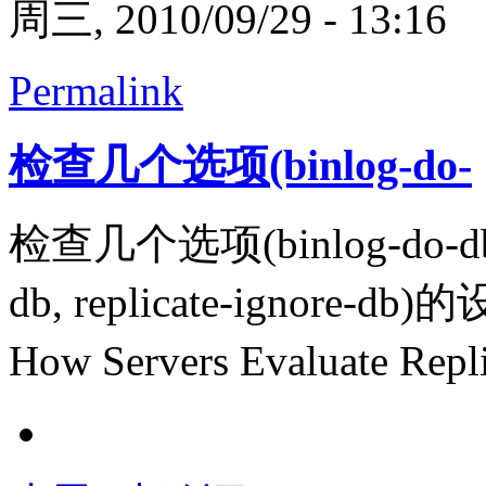
周三, 2010/09/29 - 13:16
Permalink
检查几个选项(binlog-do-
检查几个选项(binlog-do-db, bi
db, replicate-ignore
How Servers Evaluate Repl