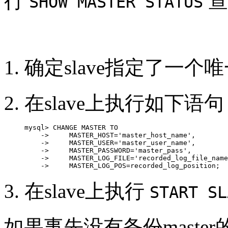
行
查
SHOW MASTER STATUS
确定slave指定了一
在slave上执行如下
mysql> CHANGE MASTER TO

    ->     MASTER_HOST='master_host_name',

    ->     MASTER_USER='master_user_name',

    ->     MASTER_PASSWORD='master_pass',

    ->     MASTER_LOG_FILE='recorded_log_file_name
    ->     MASTER_LOG_POS=recorded_log_position;  
在slave上执行
START SL
如果事先没有备份mast