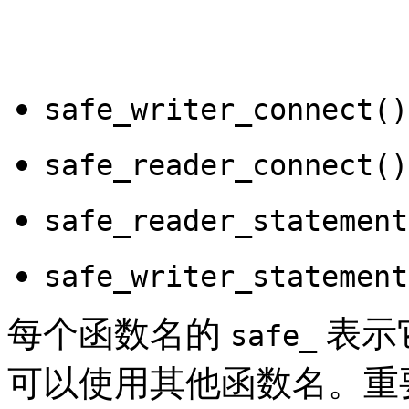
safe_writer_connect()
safe_reader_connect()
safe_reader_statement
safe_writer_statement
每个函数名的
表示
safe_
可以使用其他函数名。重