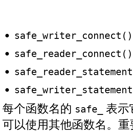
safe_writer_connect()
safe_reader_connect()
safe_reader_statement
safe_writer_statement
每个函数名的
表示
safe_
可以使用其他函数名。重