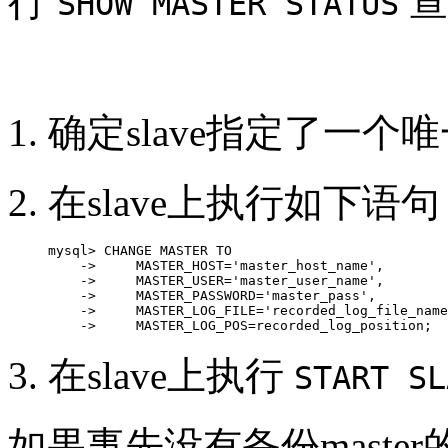
行
查
SHOW MASTER STATUS
确定slave指定了一
在slave上执行如下
mysql> CHANGE MASTER TO

    ->     MASTER_HOST='master_host_name',

    ->     MASTER_USER='master_user_name',

    ->     MASTER_PASSWORD='master_pass',

    ->     MASTER_LOG_FILE='recorded_log_file_name
    ->     MASTER_LOG_POS=recorded_log_position;  
在slave上执行
START SL
如果事先没有备份mast