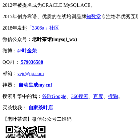
2012年被提名成为ORACLE MySQL ACE。
2015年创办靠谱、优质的在线培训品牌
知数堂
专注培养优秀互
2018年发起
「3306π」社区
微信公众号：
老叶茶馆(imysql_wx)
微博：
@叶金荣
QQ群：
579036588
邮箱：
yejr@qq.com
神器：
自动生成my.cnf
搜索引擎中的我：
谷歌Google
、
360搜索
、
百度
、
搜狗
。
买茶找我：
自家茶叶店
【老叶茶馆】微信公众号二维码