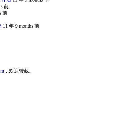
hs 前
hs 前
速
11 年 9 months 前
com
，欢迎转载。