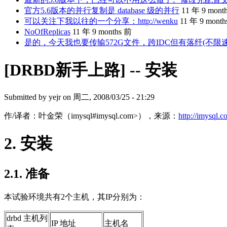
官方5.6版本的并行复制是 database 级的并行
11 年 9 mont
可以关注下我以往的一个分享：http://wenku
11 年 9 mont
NoOfReplicas
11 年 9 months 前
是的，今天我也要传输572G文件，跨IDC但有落纤(不限
[DRBD新手上路] -- 安装
Submitted by
yejr
on 周二, 2008/03/25 - 21:29
作/译者：叶金荣（imysql#imysql.com>），来源：
http://imysql.
2. 安装
2.1. 准备
本试验环境共有2个主机，其IP分别为：
drbd 主机列
IP 地址
主机名