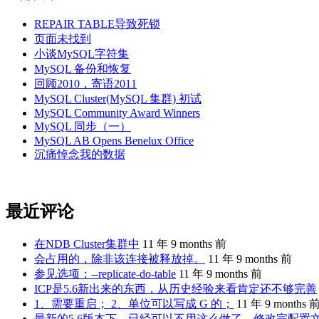
REPAIR TABLE导致死锁
页面未找到
小谈MySQL字符集
MySQL 备份和恢复
回顾2010，寄语2011
MySQL Cluster(MySQL 集群) 初试
MySQL Community Award Winners
MySQL 同步（一）
MySQL AB Opens Benelux Office
沉痛悼念我的数据
最近评论
在NDB Cluster集群中
11 年 9 months 前
会占用的，除非该连接被释放掉。
11 年 9 months 前
参见选项：--replicate-do-table
11 年 9 months 前
ICP是5.6新出来的东西，从历史经验来看肯定还不够完善
1、需要重启； 2、单位可以写成 G 的；
11 年 9 months 
最新的5.6版本下，已经可以不用这么做了。修改完配置