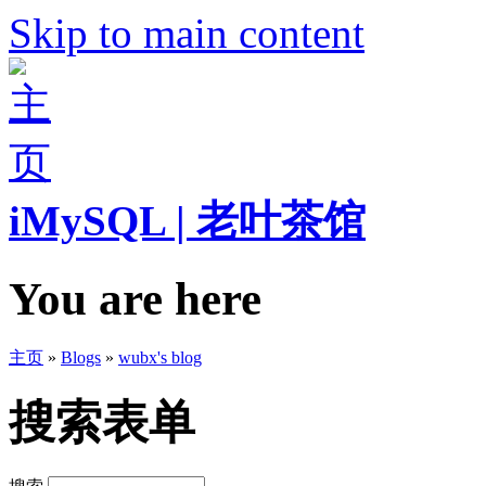
Skip to main content
iMySQL | 老叶茶馆
You are here
主页
»
Blogs
»
wubx's blog
搜索表单