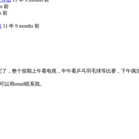
hs 前
hs 前
速
11 年 9 months 前
完了，整个假期上午看电视，中午看乒乓羽毛球等比赛，下午偶
以用email联系我。