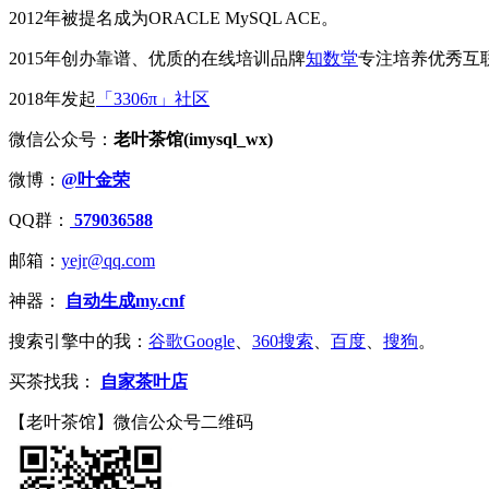
2012年被提名成为ORACLE MySQL ACE。
2015年创办靠谱、优质的在线培训品牌
知数堂
专注培养优秀互
2018年发起
「3306π」社区
微信公众号：
老叶茶馆(imysql_wx)
微博：
@叶金荣
QQ群：
579036588
邮箱：
yejr@qq.com
神器：
自动生成my.cnf
搜索引擎中的我：
谷歌Google
、
360搜索
、
百度
、
搜狗
。
买茶找我：
自家茶叶店
【老叶茶馆】微信公众号二维码