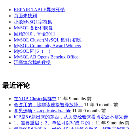
REPAIR TABLE导致死锁
页面未找到
小谈MySQL字符集
MySQL 备份和恢复
回顾2010，寄语2011
MySQL Cluster(MySQL 集群) 初试
MySQL Community Award Winners
MySQL 同步（一）
MySQL AB Opens Benelux Office
沉痛悼念我的数据
最近评论
在NDB Cluster集群中
11 年 9 months 前
会占用的，除非该连接被释放掉。
11 年 9 months 前
参见选项：--replicate-do-table
11 年 9 months 前
ICP是5.6新出来的东西，从历史经验来看肯定还不够完善
1、需要重启； 2、单位可以写成 G 的；
11 年 9 months 
最新的5.6版本下，已经可以不用这么做了。修改完配置