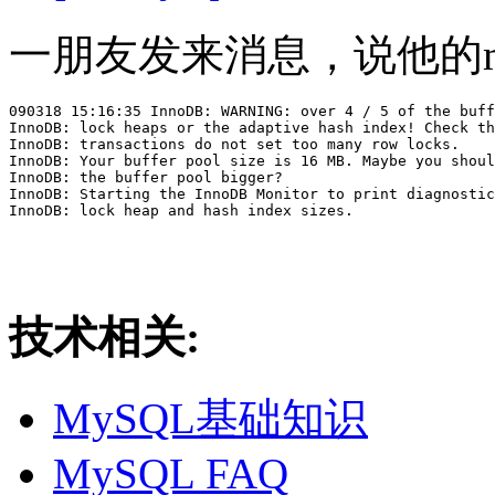
一朋友发来消息，说他的m
090318 15:16:35 InnoDB: WARNING: over 4 / 5 of the buff
InnoDB: lock heaps or the adaptive hash index! Check th
InnoDB: transactions do not set too many row locks.

InnoDB: Your buffer pool size is 16 MB. Maybe you shoul
InnoDB: the buffer pool bigger?

InnoDB: Starting the InnoDB Monitor to print diagnostic
技术相关:
MySQL基础知识
MySQL FAQ