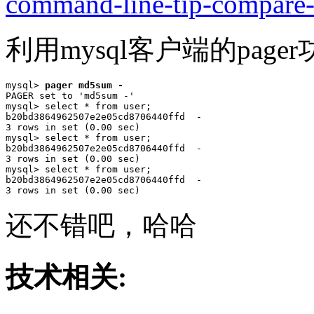
command-line-tip-compare-r
利用mysql客户端的page
mysql> 
pager md5sum -
PAGER set to 'md5sum -'

mysql> select * from user;

b20bd3864962507e2e05cd8706440ffd  -

3 rows in set (0.00 sec)

mysql> select * from user;

b20bd3864962507e2e05cd8706440ffd  -

3 rows in set (0.00 sec)

mysql> select * from user;

b20bd3864962507e2e05cd8706440ffd  -

还不错吧，哈哈
技术相关: