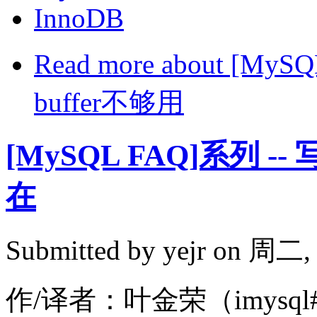
InnoDB
Read more
about [MyS
buffer不够用
[MySQL FAQ]系列
在
Submitted by
yejr
on 周二, 2
作/译者：叶金荣（imysql#