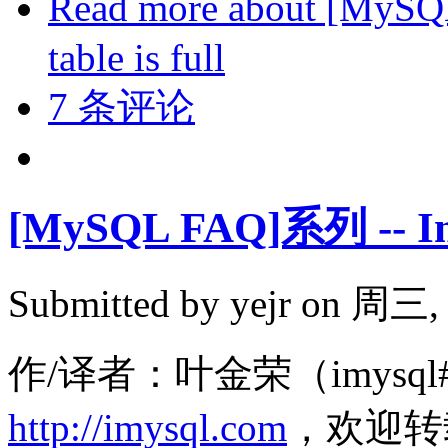
Read more
about [MyS
table is full
7 条评论
[MySQL FAQ]系列 --
Submitted by
yejr
on 周三, 2
作/译者：叶金荣（imysql#
http://imysql.com
，欢迎转