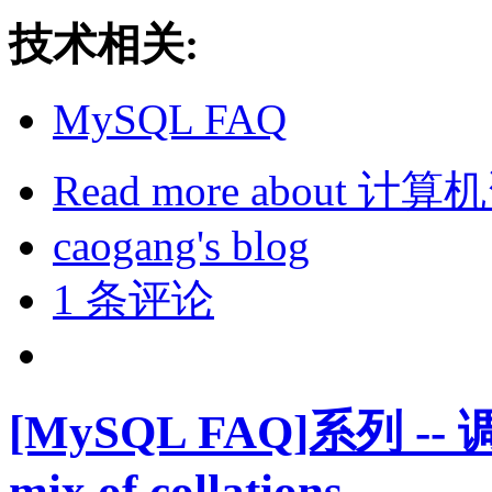
技术相关:
MySQL FAQ
Read more
about 计
caogang's blog
1 条评论
[MySQL FAQ]系列 --
mix of collations