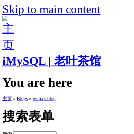
Skip to main content
iMySQL | 老叶茶馆
You are here
主页
»
Blogs
»
wubx's blog
搜索表单