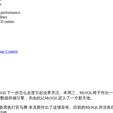
m.
 performance
ities
VD online
ase Contest
后，MySQL下一步怎么走曾引起业界关注。本周三，MySQL终
的数据存储引擎，并由此让MySQL进入了一片新天地。
席执行官马腾·米克斯作出了这项宣布。目前的MySQL并没
活性。