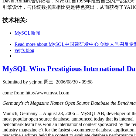
David Axmark告诉记者，MySQL自1995年推出
引擎设计，与传统数据库相比更是特色突出，从而获得了YAHO
技术相关:
MySQL新闻
Read more
about MySQL中国建研发中心 创始人号召反专
yejr's blog
MySQL Wins Prestigious International Da
Submitted by
yejr
on 周三, 2006/08/30 - 09:58
come from: http://www.mysql.com
Germany's c't Magazine Names Open Source Database the Benchmar
Munich, Germany -- August 28, 2006 -- MySQL AB, developer of the
most popular open source database, announced today that its internal
benchmark team has won an international contest sponsored by the 
industry magazine c´t for the fastest e-commerce database application
magazine's editors held the contest to evaluate database performance i