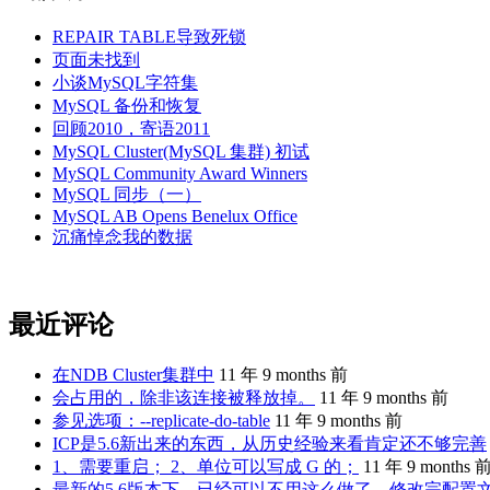
REPAIR TABLE导致死锁
页面未找到
小谈MySQL字符集
MySQL 备份和恢复
回顾2010，寄语2011
MySQL Cluster(MySQL 集群) 初试
MySQL Community Award Winners
MySQL 同步（一）
MySQL AB Opens Benelux Office
沉痛悼念我的数据
最近评论
在NDB Cluster集群中
11 年 9 months 前
会占用的，除非该连接被释放掉。
11 年 9 months 前
参见选项：--replicate-do-table
11 年 9 months 前
ICP是5.6新出来的东西，从历史经验来看肯定还不够完善
1、需要重启； 2、单位可以写成 G 的；
11 年 9 months 
最新的5.6版本下，已经可以不用这么做了。修改完配置