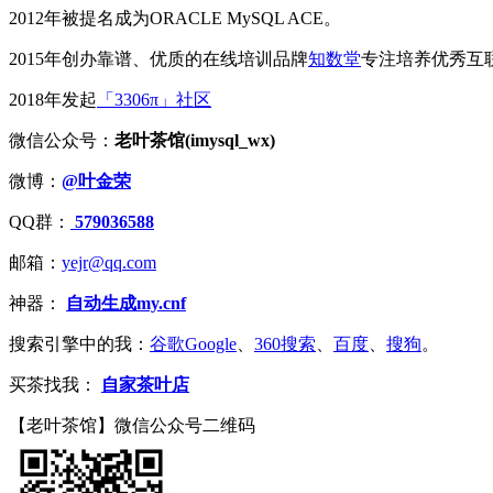
2012年被提名成为ORACLE MySQL ACE。
2015年创办靠谱、优质的在线培训品牌
知数堂
专注培养优秀互
2018年发起
「3306π」社区
微信公众号：
老叶茶馆(imysql_wx)
微博：
@叶金荣
QQ群：
579036588
邮箱：
yejr@qq.com
神器：
自动生成my.cnf
搜索引擎中的我：
谷歌Google
、
360搜索
、
百度
、
搜狗
。
买茶找我：
自家茶叶店
【老叶茶馆】微信公众号二维码