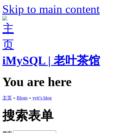
Skip to main content
iMySQL | 老叶茶馆
You are here
主页
»
Blogs
»
yejr's blog
搜索表单