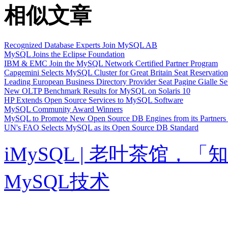
相似文章
Recognized Database Experts Join MySQL AB
MySQL Joins the Eclipse Foundation
IBM & EMC Join the MySQL Network Certified Partner Program
Capgemini Selects MySQL Cluster for Great Britain Seat Reservatio
Leading European Business Directory Provider Seat Pagine Gialle S
New OLTP Benchmark Results for MySQL on Solaris 10
HP Extends Open Source Services to MySQL Software
MySQL Community Award Winners
MySQL to Promote New Open Source DB Engines from its Partner
UN's FAO Selects MySQL as its Open Source DB Standard
iMySQL | 老叶茶馆
MySQL技术