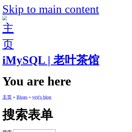
Skip to main content
iMySQL | 老叶茶馆
You are here
主页
»
Blogs
»
yejr's blog
搜索表单