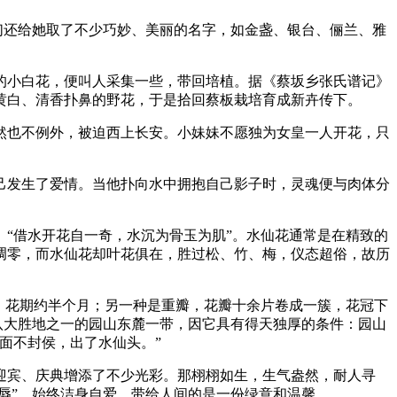
们还给她取了不少巧妙、美丽的名字，如金盏、银台、俪兰、雅
小白花，便叫人采集一些，带回培植。据《蔡坂乡张氏谱记》
黄白、清香扑鼻的野花，于是拾回蔡板栽培育成新卉传下。
也不例外，被迫西上长安。小妹妹不愿独为女皇一人开花，只
发生了爱情。当他扑向水中拥抱自己影子时，灵魂便与肉体分
“借水开花自一奇，水沉为骨玉为肌”。水仙花通常是在精致的
凋零，而水仙花却叶花俱在，胜过松、竹、梅，仪态超俗，故历
，花期约半个月；另一种是重瓣，花瓣十余片卷成一簇，花冠下
八大胜地之一的园山东麓一带，因它具有得天独厚的条件：园山
面不封侯，出了水仙头。”
宾、庆典增添了不少光彩。那栩栩如生，生气盎然，耐人寻
辱”，始终洁身自爱，带给人间的是一份绿意和温馨。