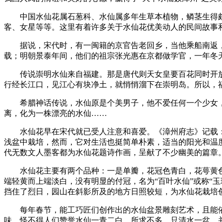
中国水仙花属石葱科、水仙属多年生草本植物，鳞茎生得颇象
客、女星等等。这里有着许多关于水仙花优美动人的民间故事
据说，宋代时，有一闽籍的京官告老回乡，当他乘船南返，
载；明朝景泰年间，他们的祖宗张光惠在京都做学官，一年冬
传说崇明水仙来自福建。那是唐代则天女皇要百花同时开放
行经长江口，见江心有块净土，就悄悄溜下在崇明岛。所以，
希腊神话传说，水仙原是个美男子，他不爱任何一个少女，
离，化为一株漂亮的水仙……
水仙花早在宋代就已受人注意和喜爱。《漳州府志》记载：明
浅盆中栽培，然而，它对生活也挺简单朴素，适当的阳光和温
代无数文人墨客都为水仙花题诗作画，呈献了不少幽美的篇章
水仙花主要有两个品种：一是单瓣，花冠色青白，花萼黄色，
端轻黄而上端淡白，没有明显的付冠，名为“百叶水仙”或称“
挡住了烈日，园山在斜影所及的地方日照较短，为水仙花栽培
每年春节，能工巧匠们创作出的水仙盆景雕刻艺术，且能依
味，怪不得人们赞誉水仙一青二白，所求不多，只清水一盆，并