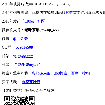
2012年被提名成为ORACLE MySQL ACE。
2015年创办靠谱、优质的在线培训品牌
知数堂
专注培养优秀互
2018年发起
「3306π」社区
微信公众号：
老叶茶馆(imysql_wx)
微博：
@叶金荣
QQ群：
579036588
邮箱：
yejr@qq.com
神器：
自动生成my.cnf
搜索引擎中的我：
谷歌Google
、
360搜索
、
百度
、
搜狗
。
买茶找我：
自家茶叶店
【老叶茶馆】微信公众号二维码