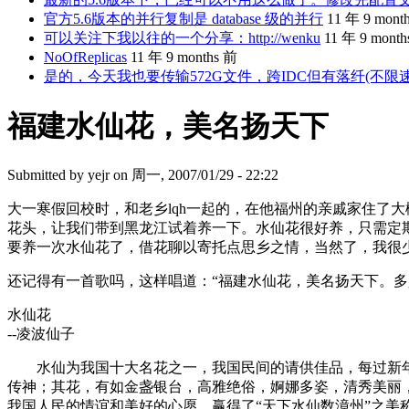
官方5.6版本的并行复制是 database 级的并行
11 年 9 mont
可以关注下我以往的一个分享：http://wenku
11 年 9 mont
NoOfReplicas
11 年 9 months 前
是的，今天我也要传输572G文件，跨IDC但有落纤(不限
福建水仙花，美名扬天下
Submitted by
yejr
on 周一, 2007/01/29 - 22:22
大一寒假回校时，和老乡lqh一起的，在他福州的亲戚家住了
花头，让我们带到黑龙江试着养一下。水仙花很好养，只需定期
要养一次水仙花了，借花聊以寄托点思乡之情，当然了，我很少
还记得有一首歌吗，这样唱道：“福建水仙花，美名扬天下。
水仙花
--凌波仙子
水仙为我国十大名花之一，我国民间的请供佳品，每过新年
传神；其花，有如金盏银台，高雅绝俗，婀娜多姿，清秀美丽
我国人民的情谊和美好的心愿，赢得了“天下水仙数漳州”之美