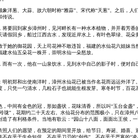
洋葱、大蒜、故六朝时称“雅蒜”、宋代称“天葱”。之后，人
和传说。
将要回到家乡漳州时，见河畔长有一种水本植物，并开着芳香的
天请假回乡，船过江西吉水，发现近岸水上，有叶色翠绿、花朵
于她的御花园，天上司花神不敢违旨，福建的水仙花六姐妹当然
福建水仙五朵花一株开，崇明水仙一朵怒放。
而有一次，他在一山泉饮水，见到水中自己的影子时，便对自己
初郑和出使南洋时，漳州水仙花已被当作名花而远运外洋了。
度，只凭一勺清水，几粒石子也就能生根发芽。寒冬时节，百花
。
中间有金色的冠，形如盏状，花味清香，所以叫“玉台金盏”
玉玲珑”，花期约二十天左右。水仙花分布的范围极小，只在漳州
创造了有利格条件。当地有歌云：“园山十八面，面面出王侯，一
照人们的愿望，在预定的期间里开放，给节日、寿诞、婚喜、迎
不在乎于生命短促，不在乎刀刃的“创伤”，不在乎于严寒的“凌