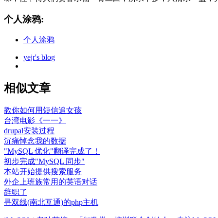
个人涂鸦:
个人涂鸦
yejr's blog
相似文章
教你如何用短信追女孩
台湾电影《一一》
drupal安装过程
沉痛悼念我的数据
"MySQL 优化"翻译完成了！
初步完成"MySQL 同步"
本站开始提供搜索服务
外企上班族常用的英语对话
辞职了
寻双线(南北互通)的php主机