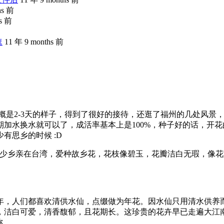
hs 前
hs 前
速
11 年 9 months 前
大概是2-3天的样子，得到了很好的接待，还逛了福州的几处风
加水换水就可以了，成活率基本上是100%，种子好的话，开
有思乡的时候 :D
多少乡亲在台湾，爱种故乡花，花枝像碧玉，花瓣洁白无瑕，像花
，人们都喜欢清供水仙，点缀做为年花。因水仙只用清水供养而
，洁白可爱，清香馥郁，且花期长。这珍贵的花卉早已走遍大江
称。