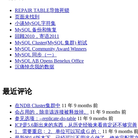
REPAIR TABLE导致死锁
页面未找到
小谈MySQL字符集
MySQL 备份和恢复
回顾2010，寄语2011
MySQL Cluster(MySQL 集群) 初试
MySQL Community Award Winners
MySQL 同步（一）
MySQL AB Opens Benelux Office
沉痛悼念我的数据
最近评论
在NDB Cluster集群中
11 年 9 months 前
会占用的，除非该连接被释放掉。
11 年 9 months 前
参见选项：--replicate-do-table
11 年 9 months 前
ICP是5.6新出来的东西，从历史经验来看肯定还不够完善
1、需要重启； 2、单位可以写成 G 的；
11 年 9 months 
最新的5.6版本下，已经可以不用这么做了。修改完配置