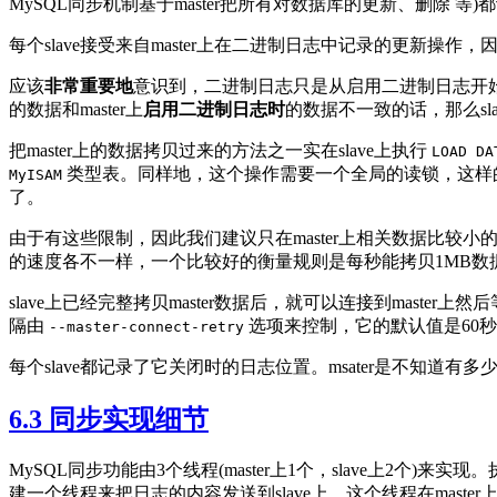
MySQL同步机制基于master把所有对数据库的更新、删除 
每个slave接受来自master上在二进制日志中记录的更新操作，
应该
非常重要地
意识到，二进制日志只是从启用二进制日志开始的时
的数据和master上
启用二进制日志时
的数据不一致的话，那么sl
把master上的数据拷贝过来的方法之一实在slave上执行
LOAD DA
类型表。同样地，这个操作需要一个全局的读锁，这样的话传送
MyISAM
了。
由于有这些限制，因此我们建议只在master上相关数据比较小
的速度各不一样，一个比较好的衡量规则是每秒能拷贝1MB数据。这只
slave上已经完整拷贝master数据后，就可以连接到master上
隔由
选项来控制，它的默认值是60
--master-connect-retry
每个slave都记录了它关闭时的日志位置。msater是不知道有多少
6.3 同步实现细节
MySQL同步功能由3个线程(master上1个，slave上2个)来实现
建一个线程来把日志的内容发送到slave上。这个线程在master