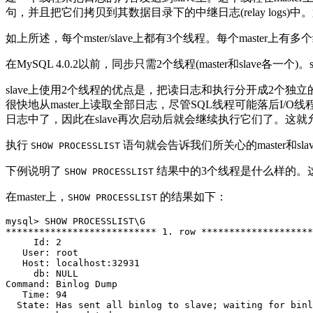
句，并且把它们拷贝到其数据目录下的中继日志(relay logs
如上所述，每个mster/slave上都有3个线程。每个master上有
在MySQL 4.0.2以前，同步只需2个线程(master和slave各
slave上使用2个线程的优点是，把读日志和执行分开成2个独立
很快地从master上读取全部日志，尽管SQL线程可能落后I/
日志中了，因此在slave再次启动后就会继续执行它们了。这就允许在
执行
语句就会告诉我们所关心的master和sl
SHOW PROCESSLIST
下例说明了
结果中的3个线程是什么样的。这是在
SHOW PROCESSLIST
在master上，
的结果如下：
SHOW PROCESSLIST
mysql> SHOW PROCESSLIST\G

*************************** 1. row ********************
     Id: 2

   User: root

   Host: localhost:32931

     db: NULL

Command: Binlog Dump

   Time: 94

  State: Has sent all binlog to slave; waiting for binl