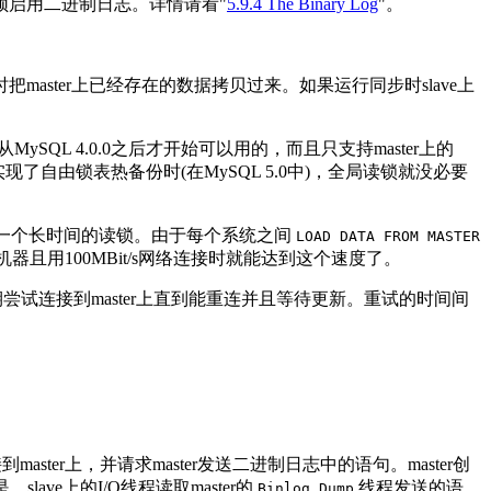
必须启用二进制日志。详情请看"
5.9.4 The Binary Log
"。
aster上已经存在的数据拷贝过来。如果运行同步时slave上
从MySQL 4.0.0之后才开始可以用的，而且只支持master上的
了自由锁表热备份时(在MySQL 5.0中)，全局读锁就没必要
允许一个长时间的读锁。由于每个系统之间
LOAD DATA FROM MASTER
机器且用100MBit/s网络连接时就能达到这个速度了。
ve会定期尝试连接到master上直到能重连并且等待更新。重试的时间间
到master上，并请求master发送二进制日志中的语句。master创
slave上的I/O线程读取master的
线程发送的语
Binlog Dump