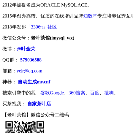
2012年被提名成为ORACLE MySQL ACE。
2015年创办靠谱、优质的在线培训品牌
知数堂
专注培养优秀互
2018年发起
「3306π」社区
微信公众号：
老叶茶馆(imysql_wx)
微博：
@叶金荣
QQ群：
579036588
邮箱：
yejr@qq.com
神器：
自动生成my.cnf
搜索引擎中的我：
谷歌Google
、
360搜索
、
百度
、
搜狗
。
买茶找我：
自家茶叶店
【老叶茶馆】微信公众号二维码