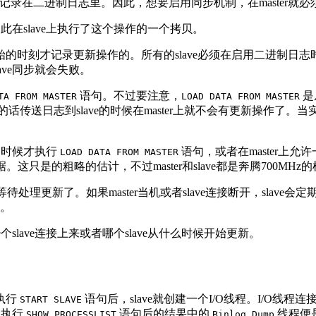
等)都记录在二进制日志里。因此，想要启用同步机制，在master就
因此在slave上执行了这个操作的一个拷贝。
刻才记录更新操作的。所有的slave必须在启用二进制日志时把m
ave同步就会失败。
语句。不过要注意，
是
TA FROM MASTER
LOAD DATA FROM MASTER
日志到slave的时候在master上就不会有更新操作了。当实现
的时候才执行
语句，或者在master上
LOAD DATA FROM MASTER
是的粗略的估计，不过master和slave都是奔腾700MHz的
然后等待处理更新了。如果master当机或者slave连接断开，sla
秒。
个slave连接上来或者哪个slave从什么时候开始更新。
。执行
语句后，slave就创建一个I/O线程。I/O线程连接
START SLAVE
上执行
语句后的结果中的
线程便是。
SHOW PROCESSLIST
Binlog Dump