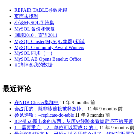
REPAIR TABLE导致死锁
页面未找到
小谈MySQL字符集
MySQL 备份和恢复
回顾2010，寄语2011
MySQL Cluster(MySQL 集群) 初试
MySQL Community Award Winners
MySQL 同步（一）
MySQL AB Opens Benelux Office
沉痛悼念我的数据
最近评论
在NDB Cluster集群中
11 年 9 months 前
会占用的，除非该连接被释放掉。
11 年 9 months 前
参见选项：--replicate-do-table
11 年 9 months 前
ICP是5.6新出来的东西，从历史经验来看肯定还不够完善
1、需要重启； 2、单位可以写成 G 的；
11 年 9 months 
最新的5.6版本下，已经可以不用这么做了。修改完配置