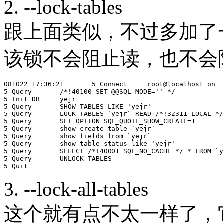
2. --lock-tables
跟上面类似，不过多加了
该锁不会阻止读，也不会
081022 17:36:21       5 Connect     root@localhost on

5 Query       /*!40100 SET @@SQL_MODE='' */

5 Init DB     yejr

5 Query       SHOW TABLES LIKE 'yejr'

5 Query       LOCK TABLES `yejr` READ /*!32311 LOCAL */

5 Query       SET OPTION SQL_QUOTE_SHOW_CREATE=1

5 Query       show create table `yejr`

5 Query       show fields from `yejr`

5 Query       show table status like 'yejr'

5 Query       SELECT /*!40001 SQL_NO_CACHE */ * FROM `y
5 Query       UNLOCK TABLES

3. --lock-all-tables
这个就有点不太一样了，