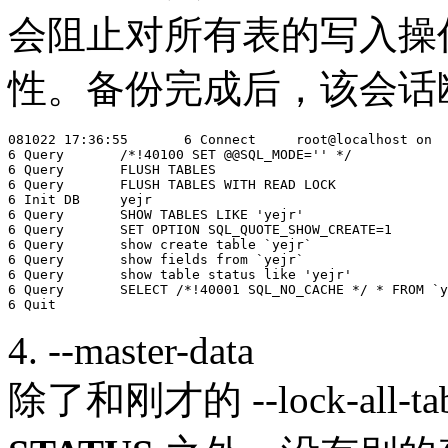
会阻止对所有表的写入操
性。备份完成后，该会话
081022 17:36:55       6 Connect     root@localhost on

6 Query       /*!40100 SET @@SQL_MODE='' */

6 Query       FLUSH TABLES

6 Query       FLUSH TABLES WITH READ LOCK

6 Init DB     yejr

6 Query       SHOW TABLES LIKE 'yejr'

6 Query       SET OPTION SQL_QUOTE_SHOW_CREATE=1

6 Query       show create table `yejr`

6 Query       show fields from `yejr`

6 Query       show table status like 'yejr'

6 Query       SELECT /*!40001 SQL_NO_CACHE */ * FROM `y
4. --master-data
除了和刚才的 --lock-all-t