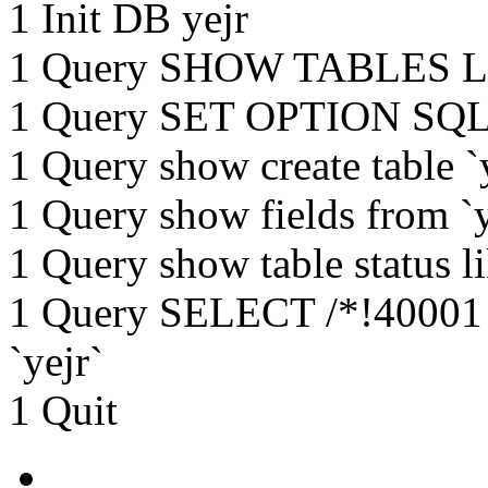
1 Init DB yejr
1 Query SHOW TABLES LIK
1 Query SET OPTION 
1 Query show create table `
1 Query show fields from `y
1 Query show table status lik
1 Query SELECT /*!400
`yejr`
1 Quit