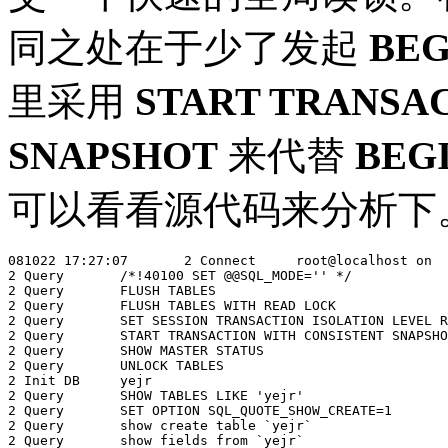
同之处在于少了发起
BEG
里采用
START TRANSA
SNAPSHOT
来代替
BEG
可以看看源代码来分析下
081022 17:27:07       2 Connect     root@localhost on

2 Query       /*!40100 SET @@SQL_MODE='' */

2 Query       FLUSH TABLES

2 Query       FLUSH TABLES WITH READ LOCK

2 Query       SET SESSION TRANSACTION ISOLATION LEVEL R
2 Query       START TRANSACTION WITH CONSISTENT SNAPSHO
2 Query       SHOW MASTER STATUS

2 Query       UNLOCK TABLES

2 Init DB     yejr

2 Query       SHOW TABLES LIKE 'yejr'

2 Query       SET OPTION SQL_QUOTE_SHOW_CREATE=1

2 Query       show create table `yejr`

2 Query       show fields from `yejr`
