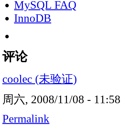
MySQL FAQ
InnoDB
评论
coolec (未验证)
周六, 2008/11/08 - 11:58
Permalink