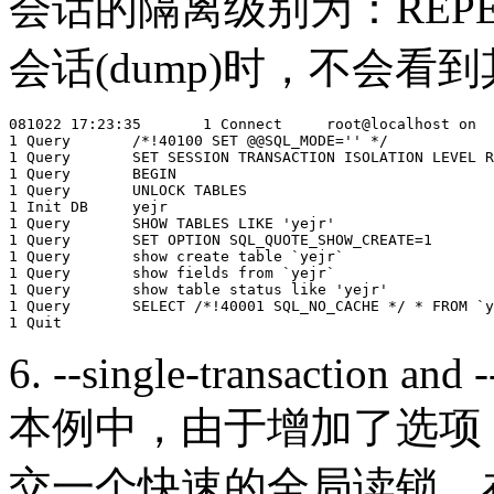
会话的隔离级别为：REPE
会话(dump)时，不会
081022 17:23:35       1 Connect     root@localhost on

1 Query       /*!40100 SET @@SQL_MODE='' */

1 Query       SET SESSION TRANSACTION ISOLATION LEVEL R
1 Query       BEGIN

1 Query       UNLOCK TABLES

1 Init DB     yejr

1 Query       SHOW TABLES LIKE 'yejr'

1 Query       SET OPTION SQL_QUOTE_SHOW_CREATE=1

1 Query       show create table `yejr`

1 Query       show fields from `yejr`

1 Query       show table status like 'yejr'

1 Query       SELECT /*!40001 SQL_NO_CACHE */ * FROM `y
6. --single-transaction and 
本例中，由于增加了选项
交一个快速的全局读锁。