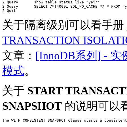
2 Query       show table status like 'yejr'

2 Query       SELECT /*!40001 SQL_NO_CACHE */ * FROM `y
关于隔离级别可以看手册
TRANSACTION ISOLATI
文章：
[InnoDB系列] 
模式
。
关于
START TRANSACT
SNAPSHOT
的说明可以