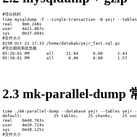
#导出耗时

time mysqldump -f --single-transaction -B yejr --tables
real    9m6.248s

user    4m21.467s

sys     0m37.604s

#文件大小

815M Oct 21 17:33 /home/databak/yejr_fast.sql.gz

#导出期间系统负载

05:20:01 PM       all     11.94      0.00      2.43    
2.3 mk-parallel-du
time ./mk-parallel-dump --database yejr --tables yejr -
default:             25 tables,    25 chunks,    25 suc
real    6m48.763s

user    4m20.724s

sys     0m38.125s

#文件大小
