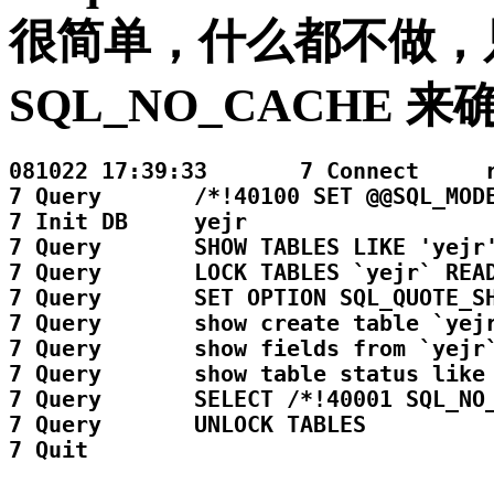
很简单，什么都不做，
SQL_NO_CACHE
来确
081022 17:39:33       7 Connect     r
7 Query       /*!40100 SET @@SQL_MODE
7 Init DB     yejr

7 Query       SHOW TABLES LIKE 'yejr'
7 Query       LOCK TABLES `yejr` READ
7 Query       SET OPTION SQL_QUOTE_SH
7 Query       show create table `yejr
7 Query       show fields from `yejr`
7 Query       show table status like 
7 Query       SELECT /*!40001 SQL_NO_
7 Query       UNLOCK TABLES
