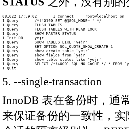
STATUS
之外，没有别的
081022 17:59:02       1 Connect     root@localhost on

1 Query       /*!40100 SET @@SQL_MODE='' */

1 Query       FLUSH TABLES

1 Query       FLUSH TABLES WITH READ LOCK

1 Query       SHOW MASTER STATUS

1 Init DB     yejr

1 Query       SHOW TABLES LIKE 'yejr'

1 Query       SET OPTION SQL_QUOTE_SHOW_CREATE=1

1 Query       show create table `yejr`

1 Query       show fields from `yejr`

1 Query       show table status like 'yejr'

1 Query       SELECT /*!40001 SQL_NO_CACHE */ * FROM `y
5. --single-transaction
InnoDB 表在备份时，
来保证备份的一致性，实