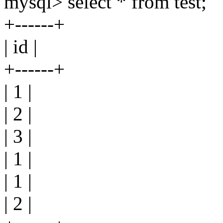
mysql> select * from test;
+------+
| id |
+------+
| 1 |
| 2 |
| 3 |
| 1 |
| 1 |
| 2 |