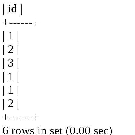
| id |
+------+
| 1 |
| 2 |
| 3 |
| 1 |
| 1 |
| 2 |
+------+
6 rows in set (0.00 sec)