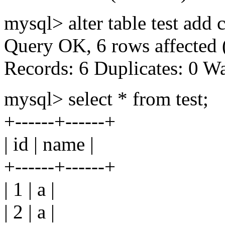
mysql> alter table test add 
Query OK, 6 rows affected 
Records: 6 Duplicates: 0 W
mysql> select * from test;
+------+------+
| id | name |
+------+------+
| 1 | a |
| 2 | a |