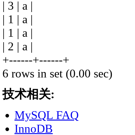
| 3 | a |
| 1 | a |
| 1 | a |
| 2 | a |
+------+------+
6 rows in set (0.00 sec)
技术相关:
MySQL FAQ
InnoDB