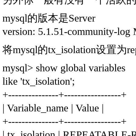
mysql
的版本是
Server
version: 5.1.51-community-lo
将
mysql
的
tx_isolation
设置为
re
mysql> show global variables
like 'tx_isolation';
+---------------+-----------------+
| Variable_name | Value |
+---------------+-----------------+
| tx_isolation | REPEATABLE-