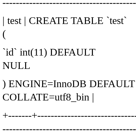
---------------------------------------
| test | CREATE TABLE `test`
(
`id` int(11) DEFAULT
NULL
) ENGINE=InnoDB DEFAULT
COLLATE=utf8_bin |
+-------+------------------------------
---------------------------------------