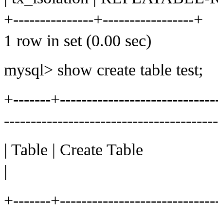
+---------------+-----------------+
1 row in set (0.00 sec)
mysql> show create table test;
+-------+------------------------------
---------------------------------------
| Table | Create Table
|
+-------+------------------------------