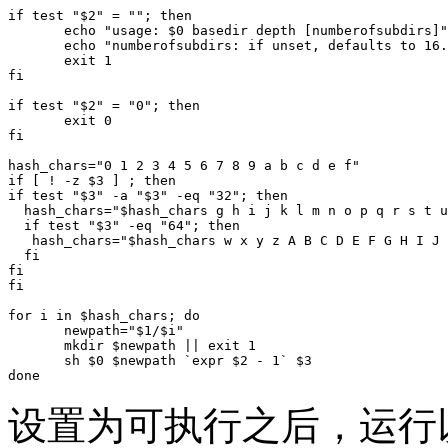
if test "$2" = ""; then

       echo "usage: $0 basedir depth [numberofsubdirs]"

       echo "numberofsubdirs: if unset, defaults to 16.
       exit 1

fi

if test "$2" = "0"; then

       exit 0

fi

hash_chars="0 1 2 3 4 5 6 7 8 9 a b c d e f"

if [ ! -z $3 ] ; then

if test "$3" -a "$3" -eq "32"; then

  hash_chars="$hash_chars g h i j k l m n o p q r s t u
  if test "$3" -eq "64"; then

   hash_chars="$hash_chars w x y z A B C D E F G H I J 
  fi

fi

fi

for i in $hash_chars; do

       newpath="$1/$i"

       mkdir $newpath || exit 1

       sh $0 $newpath `expr $2 - 1` $3

设置为可执行之后，运行