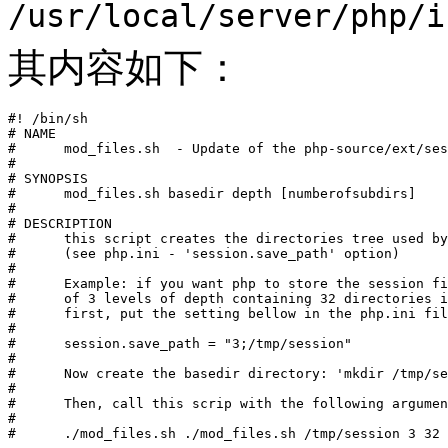
/usr/local/server/php/i
其内容如下：
#! /bin/sh

# NAME

#      mod_files.sh  - Update of the php-source/ext/ses
#

# SYNOPSIS

#      mod_files.sh basedir depth [numberofsubdirs]

#

# DESCRIPTION

#      this script creates the directories tree used by
#      (see php.ini - 'session.save_path' option)

#

#      Example: if you want php to store the session fi
#      of 3 levels of depth containing 32 directories i
#      first, put the setting bellow in the php.ini fil
#

#      session.save_path = "3;/tmp/session"

#

#      Now create the basedir directory: 'mkdir /tmp/se
#

#      Then, call this scrip with the following argumen
#

#      ./mod_files.sh ./mod_files.sh /tmp/session 3 32
