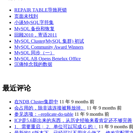
REPAIR TABLE导致死锁
页面未找到
小谈MySQL字符集
MySQL 备份和恢复
回顾2010，寄语2011
MySQL Cluster(MySQL 集群) 初试
MySQL Community Award Winners
MySQL 同步（一）
MySQL AB Opens Benelux Office
沉痛悼念我的数据
最近评论
在NDB Cluster集群中
11 年 9 months 前
会占用的，除非该连接被释放掉。
11 年 9 months 前
参见选项：--replicate-do-table
11 年 9 months 前
ICP是5.6新出来的东西，从历史经验来看肯定还不够完善
1、需要重启； 2、单位可以写成 G 的；
11 年 9 months 
最新的5.6版本下，已经可以不用这么做了。修改完配置