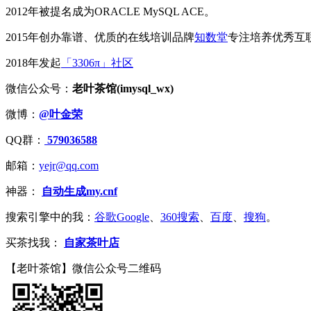
2012年被提名成为ORACLE MySQL ACE。
2015年创办靠谱、优质的在线培训品牌
知数堂
专注培养优秀互
2018年发起
「3306π」社区
微信公众号：
老叶茶馆(imysql_wx)
微博：
@叶金荣
QQ群：
579036588
邮箱：
yejr@qq.com
神器：
自动生成my.cnf
搜索引擎中的我：
谷歌Google
、
360搜索
、
百度
、
搜狗
。
买茶找我：
自家茶叶店
【老叶茶馆】微信公众号二维码