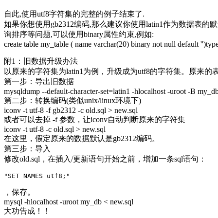
自此,使用utf8字符集的完整的例子结束了.
如果你想使用gb2312编码,那么建议你使用latin1作为数据
询排序等问题,可以使用binary属性约束,例如:
create table my_table ( name varchar(20) binary not null default '')typ
附1：旧数据升级办法
以原来的字符集为latin1为例，升级成为utf8的字符集。原来的表: old_table (de
第一步：导出旧数据
mysqldump --default-character-set=latin1 -hlocalhost -uroot -B my_db 
第二步：转换编码(类似unix/linux环境下)
iconv -t utf-8 -f gb2312 -c old.sql > new.sql
或者可以去掉 -f 参数，让iconv自动判断原来的字符集
iconv -t utf-8 -c old.sql > new.sql
在这里，假定原来的数据默认是gb2312编码。
第三步：导入
修改old.sql，在插入/更新语句开始之前，增加一条sql语句：
"SET NAMES utf8;"
，保存。
mysql -hlocalhost -uroot my_db < new.sql
大功告成！！