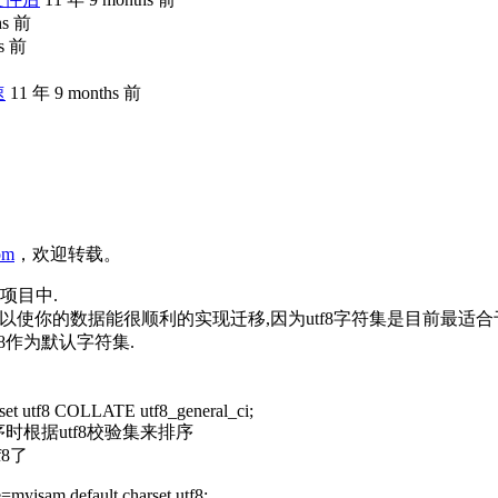
hs 前
hs 前
速
11 年 9 months 前
com
，欢迎转载。
项目中.
f-8),以使你的数据能很顺利的实现迁移,因为utf8字符集是目
8作为默认字符集.
 utf8 COLLATE utf8_general_ci;
在排序时根据utf8校验集来排序
8了
e=myisam default charset utf8;