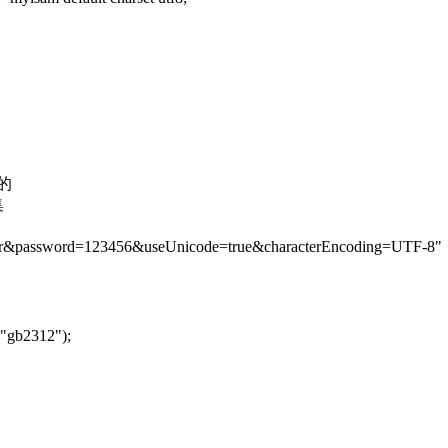
的
集
password=123456&useUnicode=true&characterEncoding=UTF-8"
 "gb2312");