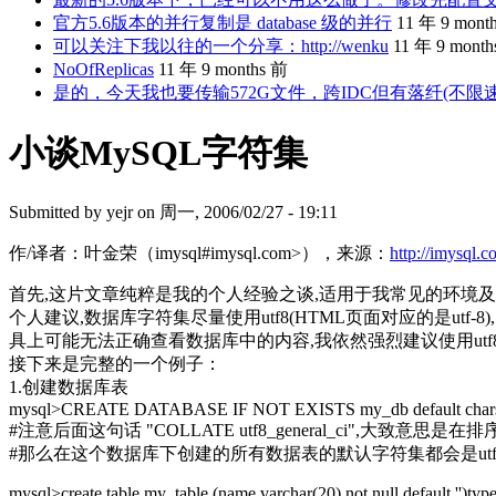
官方5.6版本的并行复制是 database 级的并行
11 年 9 mont
可以关注下我以往的一个分享：http://wenku
11 年 9 mont
NoOfReplicas
11 年 9 months 前
是的，今天我也要传输572G文件，跨IDC但有落纤(不限
小谈MySQL字符集
Submitted by
yejr
on 周一, 2006/02/27 - 19:11
作/译者：叶金荣（imysql#imysql.com>），来源：
http://imysql.
首先,这片文章纯粹是我的个人经验之谈,适用于我常见的环境及
个人建议,数据库字符集尽量使用utf8(HTML页面对应的是ut
具上可能无法正确查看数据库中的内容,我依然强烈建议使用utf
接下来是完整的一个例子：
1.创建数据库表
mysql>CREATE DATABASE IF NOT EXISTS my_db default charset
#注意后面这句话 "COLLATE utf8_general_ci",大致意思是
#那么在这个数据库下创建的所有数据表的默认字符集都会是utf
mysql>create table my_table (name varchar(20) not null default '')typ