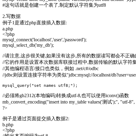
#这句话就是创建一个表了,制定默认字符集为utf8
2.写数据
例子1是通过php直接插入数据:
a.php
<?php
mysql_connect('localhost','user','password');
mysql_select_db('my_db');
//请注意,这步很关键,如果没有这步,所有的数据读写都会不正确
//它的作用是设置本次数据库联接过程中,数据传输的默认字符
//其他编程语言/接口也类似，例如 .net/c#/odbc
//jdbc则设置连接字符串为类似"jdbc:mysql://localhost/db?user=user&
//必须将gb2312(本地编码)转换成utf-8,也可以使用iconv()函数
mb_convert_encoding("insert into my_table values('测试');", "utf-8",
?>
例子是通过页面提交插入数据2:
b.php
<?php
//输出本页编码为utf-8