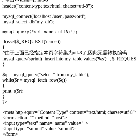
header("content-type:text/html; charset=utf-8");
mysql_connect('localhost','user','password');
mysql_select_db('my_db');
if(isset($_REQUEST['name'))
{
//由于上面已经指定本页字符集为utf-8了,因此无需转换编码
mysql_query(sprintf("insert into my_table values('%s');", $_REQUES
}
$q = mysql_query("select * from my_table");
while($r = mysql_fetch_row($q))
{
print_r($r);
}
?>
<meta http-equiv="Content-Type" content="text/html; charset=utf-8"
<form action="" method="post">
<input type="text" name="name" value="">
<input type="submit" value='submit'>
</form>