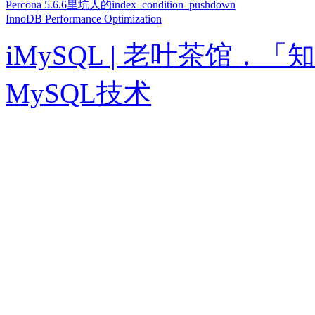
Percona 5.6.6里坑人的index_condition_pushdown
InnoDB Performance Optimization
iMySQL | 老叶茶馆
MySQL技术