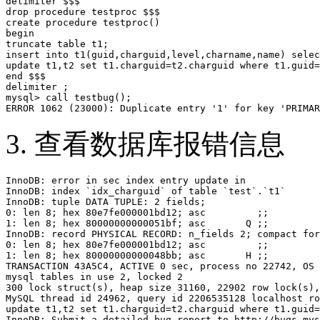
delimiter $$$

drop procedure testproc $$$

create procedure testproc()

begin

truncate table t1;

insert into t1(guid,charguid,level,charname,name) selec
update t1,t2 set t1.charguid=t2.charguid where t1.guid=
end $$$

delimiter ;

mysql> call testbug();

3. 查看数据库报错信息
InnoDB: error in sec index entry update in

InnoDB: index `idx_charguid` of table `test`.`t1`

InnoDB: tuple DATA TUPLE: 2 fields;

0: len 8; hex 80e7fe000001bd12; asc         ;;

1: len 8; hex 80000000000051bf; asc       Q ;;

InnoDB: record PHYSICAL RECORD: n_fields 2; compact for
0: len 8; hex 80e7fe000001bd12; asc         ;;

1: len 8; hex 80000000000048bb; asc       H ;;

TRANSACTION 43A5C4, ACTIVE 0 sec, process no 22742, OS 
mysql tables in use 2, locked 2

300 lock struct(s), heap size 31160, 22902 row lock(s),
MySQL thread id 24962, query id 2206535128 localhost ro
update t1,t2 set t1.charguid=t2.charguid where t1.guid=