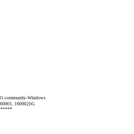
mmunity-Windows
0001, 160002)\G
******