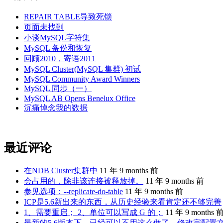
REPAIR TABLE导致死锁
页面未找到
小谈MySQL字符集
MySQL 备份和恢复
回顾2010，寄语2011
MySQL Cluster(MySQL 集群) 初试
MySQL Community Award Winners
MySQL 同步（一）
MySQL AB Opens Benelux Office
沉痛悼念我的数据
最近评论
在NDB Cluster集群中
11 年 9 months 前
会占用的，除非该连接被释放掉。
11 年 9 months 前
参见选项：--replicate-do-table
11 年 9 months 前
ICP是5.6新出来的东西，从历史经验来看肯定还不够完善
1、需要重启； 2、单位可以写成 G 的；
11 年 9 months 
最新的5.6版本下，已经可以不用这么做了。修改完配置