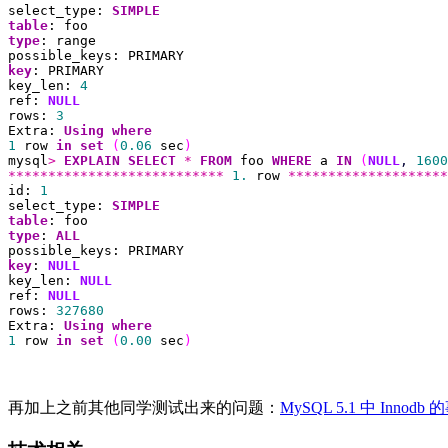
select_type: 
SIMPLE
table
type
: range

key
: PRIMARY

key_len: 
4
ref: 
NULL
rows: 
3
Extra: 
Using
where
1
 row 
in
set
(
0.06
 sec
)
mysql
>
EXPLAIN
SELECT
*
FROM
 foo 
WHERE
 a 
IN
(
NULL
,
1600
***************************
1.
 row 
********************
id: 
1
select_type: 
SIMPLE
table
type
: 
ALL
key
: 
NULL
key_len: 
NULL
ref: 
NULL
rows: 
327680
Extra: 
Using
where
1
 row 
in
set
(
0.00
 sec
)
再加上之前其他同学测试出来的问题：
MySQL 5.1 中 Innod