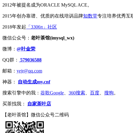
2012年被提名成为ORACLE MySQL ACE。
2015年创办靠谱、优质的在线培训品牌
知数堂
专注培养优秀互
2018年发起
「3306π」社区
微信公众号：
老叶茶馆(imysql_wx)
微博：
@叶金荣
QQ群：
579036588
邮箱：
yejr@qq.com
神器：
自动生成my.cnf
搜索引擎中的我：
谷歌Google
、
360搜索
、
百度
、
搜狗
。
买茶找我：
自家茶叶店
【老叶茶馆】微信公众号二维码