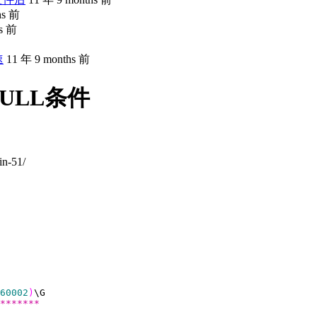
hs 前
hs 前
速
11 年 9 months 前
NULL条件
in-51/
60002
)
*******