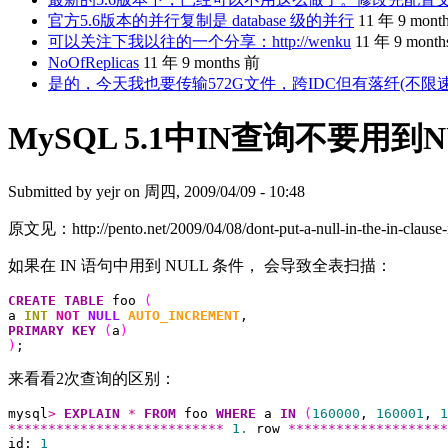
官方5.6版本的并行复制是 database 级的并行
11 年 9 mont
可以关注下我以往的一个分享：http://wenku
11 年 9 mont
NoOfReplicas
11 年 9 months 前
是的，今天我也要传输572G文件，跨IDC但有落纤(不限
MySQL 5.1中IN查询不要用到
Submitted by
yejr
on 周四, 2009/04/09 - 10:48
原文见：http://pento.net/2009/04/08/dont-put-a-null-in-the-in-clause-
如果在 IN 语句中用到 NULL 条件， 会导致全表扫描：
CREATE
TABLE
 foo 
(
a 
INT
NOT
NULL
AUTO_INCREMENT
,
PRIMARY KEY
(
a
)
)
;
来看看2次查询的区别：
mysql
>
EXPLAIN
*
FROM
 foo 
WHERE
 a 
IN
(
160000
,
160001
,
1
***************************
1.
 row 
********************
id: 
1