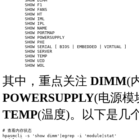
         SHOW DIMM

         SHOW F1

         SHOW FANS

         SHOW HT

         SHOW IML

         SHOW IPL

         SHOW NAME

         SHOW PORTMAP

         SHOW POWERSUPPLY

         SHOW PXE

         SHOW SERIAL [ BIOS | EMBEDDED | VIRTUAL ]

         SHOW SERVER

         SHOW TEMP

         SHOW UID

其中，重点关注
DIMM
(
POWERSUPPLY
(电源模
TEMP
(温度)。以下是几
# 查看内存状态

hpasmcli -s 'show dimm'|egrep -i 'module|stat'
