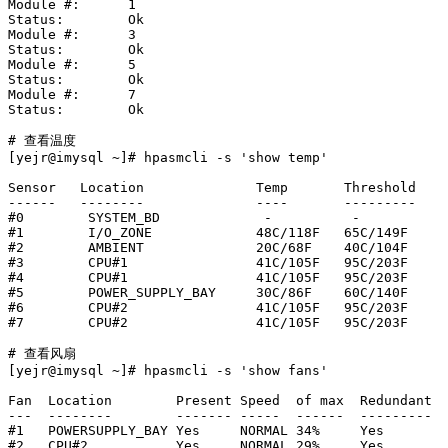
Module #:      1

Status:        Ok

Module #:      3

Status:        Ok

Module #:      5

Status:        Ok

Module #:      7

Status:        Ok

# 查看温度

[yejr@imysql ~]# hpasmcli -s 'show temp'

Sensor   Location              Temp       Threshold

------   --------              ----       ---------

#0        SYSTEM_BD             -          -       

#1        I/O_ZONE             48C/118F   65C/149F 

#2        AMBIENT              20C/68F    40C/104F 

#3        CPU#1                41C/105F   95C/203F 

#4        CPU#1                41C/105F   95C/203F 

#5        POWER_SUPPLY_BAY     30C/86F    60C/140F 

#6        CPU#2                41C/105F   95C/203F 

#7        CPU#2                41C/105F   95C/203F 

# 查看风扇

[yejr@imysql ~]# hpasmcli -s 'show fans'

Fan  Location        Present Speed  of max  Redundant  
---  --------        ------- -----  ------  ---------  
#1   POWERSUPPLY_BAY Yes     NORMAL 34%     Yes        
#2   CPU#2           Yes     NORMAL 29%     Yes        