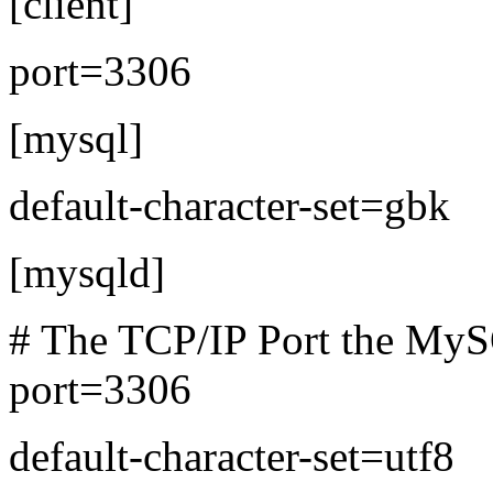
[client]
port=3306
[mysql]
default-character-set=gbk
[mysqld]
# The TCP/IP Port the MySQ
port=3306
default-character-set=utf8