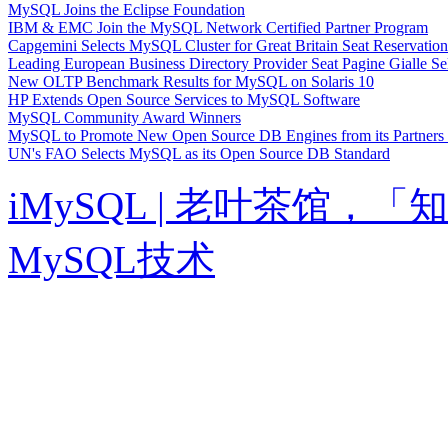
MySQL Joins the Eclipse Foundation
IBM & EMC Join the MySQL Network Certified Partner Program
Capgemini Selects MySQL Cluster for Great Britain Seat Reservatio
Leading European Business Directory Provider Seat Pagine Gialle S
New OLTP Benchmark Results for MySQL on Solaris 10
HP Extends Open Source Services to MySQL Software
MySQL Community Award Winners
MySQL to Promote New Open Source DB Engines from its Partner
UN's FAO Selects MySQL as its Open Source DB Standard
iMySQL | 老叶茶馆
MySQL技术