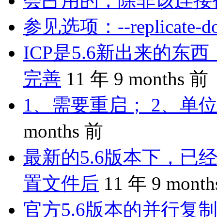
会占用的，除非该连接
参见选项：--replicate-do-
ICP是5.6新出来的
完善
11 年 9 months 前
1、需要重启； 2、单位
months 前
最新的5.6版本下，已
置文件后
11 年 9 mont
官方5.6版本的并行复制是 