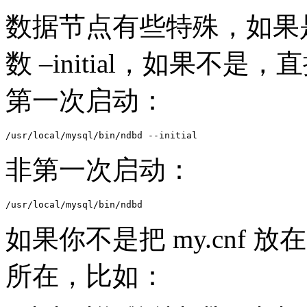
数据节点有些特殊，如果
数 –initial，如果不是
第一次启动：
非第一次启动：
如果你不是把 my.cnf 放
所在，比如：