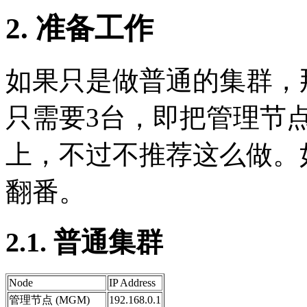
2. 准备工作
如果只是做普通的集群，
只需要3台，即把管理节点
上，不过不推荐这么做。
翻番。
2.1. 普通集群
Node
IP Address
管理节点 (MGM)
192.168.0.1