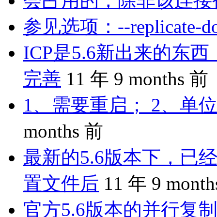
会占用的，除非该连接
参见选项：--replicate-do-
ICP是5.6新出来的
完善
11 年 9 months 前
1、需要重启； 2、单位
months 前
最新的5.6版本下，已
置文件后
11 年 9 mont
官方5.6版本的并行复制是 