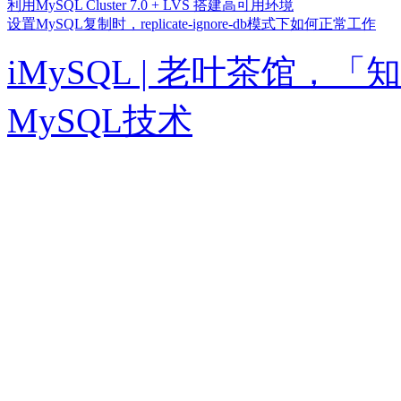
利用MySQL Cluster 7.0 + LVS 搭建高可用环境
设置MySQL复制时，replicate-ignore-db模式下如何正常工作
iMySQL | 老叶茶馆
MySQL技术