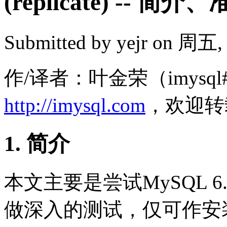
(replicate) -- 简
Submitted by
yejr
on 周五, 2
作/译者：叶金荣（imysql#
http://imysql.com
，欢迎转
1. 简介
本文主要是尝试MySQL 6.
做深入的测试，仅可作安