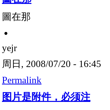
圖在那
yejr
周日, 2008/07/20 - 16:45
Permalink
图片是附件，必须注