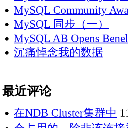
MySQL Community Awar
MySQL 同步（一）
MySQL AB Opens Benelu
沉痛悼念我的数据
最近评论
在NDB Cluster集群中
1