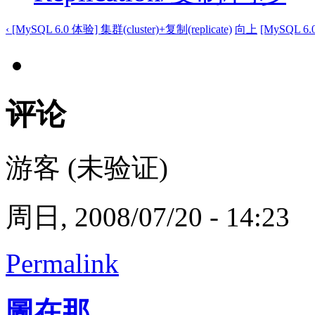
‹ [MySQL 6.0 体验] 集群(cluster)+复制(replicate)
向上
[MySQL 6.
评论
游客 (未验证)
周日, 2008/07/20 - 14:23
Permalink
圖在那