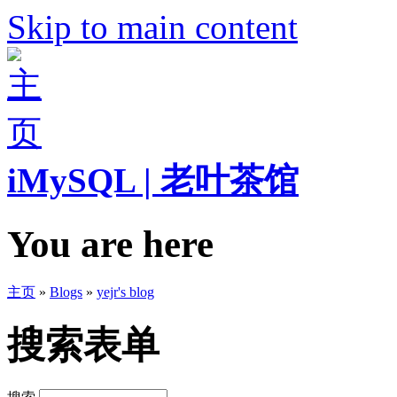
Skip to main content
iMySQL | 老叶茶馆
You are here
主页
»
Blogs
»
yejr's blog
搜索表单