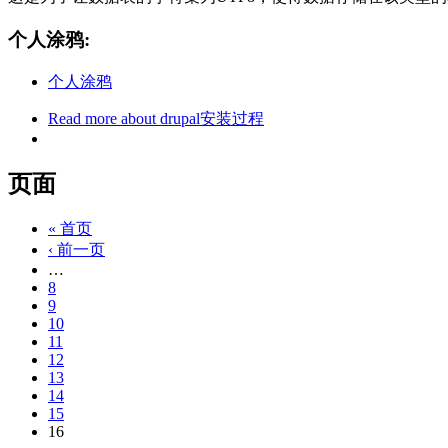
个人涂鸦:
个人涂鸦
Read more
about drupal安装过程
页面
« 首页
‹ 前一页
…
8
9
10
11
12
13
14
15
16