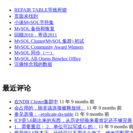
REPAIR TABLE导致死锁
页面未找到
小谈MySQL字符集
MySQL 备份和恢复
回顾2010，寄语2011
MySQL Cluster(MySQL 集群) 初试
MySQL Community Award Winners
MySQL 同步（一）
MySQL AB Opens Benelux Office
沉痛悼念我的数据
最近评论
在NDB Cluster集群中
11 年 9 months 前
会占用的，除非该连接被释放掉。
11 年 9 months 前
参见选项：--replicate-do-table
11 年 9 months 前
ICP是5.6新出来的东西，从历史经验来看肯定还不够完善
1、需要重启； 2、单位可以写成 G 的；
11 年 9 months 
最新的5.6版本下，已经可以不用这么做了。修改完配置