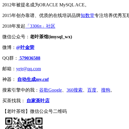
2012年被提名成为ORACLE MySQL ACE。
2015年创办靠谱、优质的在线培训品牌
知数堂
专注培养优秀互
2018年发起
「3306π」社区
微信公众号：
老叶茶馆(imysql_wx)
微博：
@叶金荣
QQ群：
579036588
邮箱：
yejr@qq.com
神器：
自动生成my.cnf
搜索引擎中的我：
谷歌Google
、
360搜索
、
百度
、
搜狗
。
买茶找我：
自家茶叶店
【老叶茶馆】微信公众号二维码