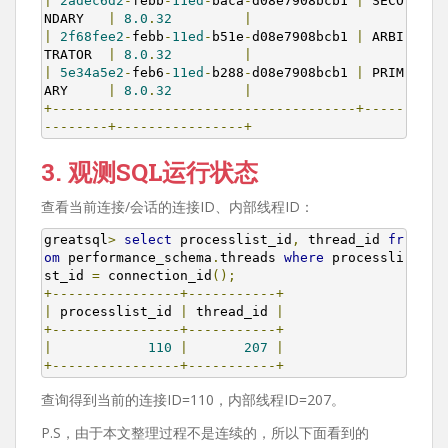
|
2adec6d2
-
febb
-
11ed
-
baca
-
d08e7908bcb1 
|
 SECO
NDARY   
|
8.0
.
32
|
|
2f68fee2
-
febb
-
11ed
-
b51e
-
d08e7908bcb1 
|
 ARBI
TRATOR  
|
8.0
.
32
|
|
5e34a5e2
-
feb6
-
11ed
-
b288
-
d08e7908bcb1 
|
 PRIM
ARY     
|
8.0
.
32
|
+--------------------------------------+-----
--------+----------------+
3. 观测SQL运行状态
查看当前连接/会话的连接ID、内部线程ID：
greatsql
>
select
 processlist_id
,
 thread_id 
fr
om
 performance_schema
.
threads 
where
 processli
st_id 
=
 connection_id
();
+----------------+-----------+
|
 processlist_id 
|
 thread_id 
|
+----------------+-----------+
|
110
|
207
|
+----------------+-----------+
查询得到当前的连接ID=110，内部线程ID=207。
P.S，由于本文整理过程不是连续的，所以下面看到的