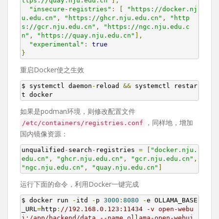
ttps://quay.nju.edu.cn"
],
"insecure-registries"
:
[
"https://docker.nj
u.edu.cn"
,
"https://ghcr.nju.edu.cn"
,
"http
s://gcr.nju.edu.cn"
,
"https://ngc.nju.edu.c
n"
,
"https://quay.nju.edu.cn"
],
"experimental"
:
true
}
重启Docker使之生效
$ systemctl daemon
-
reload 
&&
 systemctl restar
t docker
如果是podman环境，则修改配置文件
，同样地，增加
/etc/containers/registries.conf
国内镜像资源：
unqualified
-
search
-
registries 
=
[
"docker.nju.
edu.cn"
,
"ghcr.nju.edu.cn"
,
"gcr.nju.edu.cn"
,
"ngc.nju.edu.cn"
,
"quay.nju.edu.cn"
]
运行下面的命令，利用Docker一键完成
$ docker run 
-
itd 
-
p 
3000
:
8080
-
e OLLAMA_BASE
_URL
=
http
:
//192.168.0.123:11434 -v open-webu
i:/app/backend/data --name ollama-open-webui 