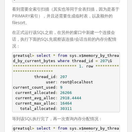
看到需要全索引扫描（其实也等同于全表扫描，因为是基于
PRIMARY索引），并且还需要生成临时表，以及额外的
filesort。
在正式运行该SQL之前，在另外的窗口中新建一个连接会
话，执行下面的SQL先观察该连接/会话当前的内存分配情
况：
greatsql
>
select
*
from
 sys
.
x$memory_by_threa
d_by_current_bytes 
where
 thread_id 
=
207
***************************
1.
 row 
**********
*****************
         thread_id
:
207
              user
:
 root@localhost

current_count_used
:
9
 current_allocated
:
26266
 current_avg_alloc
:
2918.4444
 current_max_alloc
:
16464
   total_allocated
:
30311
等到该SQL执行完了，再一次查询内存分配情况：
greatsql
>
select
*
from
 sys
.
x$memory_by_threa