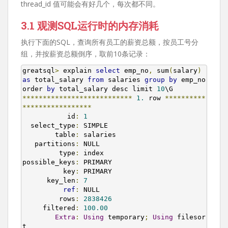
thread_id 值可能会有好几个，每次都不同。
3.1 观测SQL运行时的内存消耗
执行下面的SQL，查询所有员工的薪资总额，按员工号分
组，并按薪资总额倒序，取前10条记录：
greatsql
>
 explain 
select
 emp_no
,
 sum
(
salary
)
as
 total_salary 
from
 salaries 
group
by
 emp_no 
order 
by
 total_salary desc limit 
10
***************************
1.
 row 
**********
*****************
           id
:
1
  select_type
:
 SIMPLE

        table
:
 salaries

   partitions
:
 NULL

         type
:
 index

possible_keys
:
 PRIMARY

          key
:
 PRIMARY

      key_len
:
7
ref
:
 NULL

         rows
:
2838426
     filtered
:
100.00
Extra
:
Using
 temporary
;
Using
 filesor
t