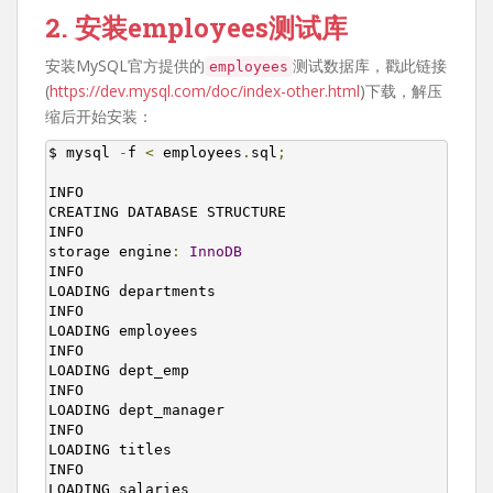
2. 安装employees测试库
安装MySQL官方提供的
测试数据库，戳此链接
employees
(
https://dev.mysql.com/doc/index-other.html
)下载，解压
缩后开始安装：
$ mysql 
-
f 
<
 employees
.
sql
;
INFO

CREATING DATABASE STRUCTURE

INFO

storage engine
:
InnoDB
INFO

LOADING departments

INFO

LOADING employees

INFO

LOADING dept_emp

INFO

LOADING dept_manager

INFO

LOADING titles

INFO

LOADING salaries
