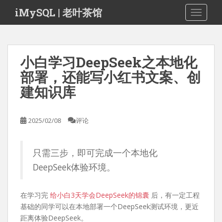
S
iMySQL | 老叶茶馆
TOGGLE
k
i
p
t
小白学习DeepSeek之本地化
o
部署，还能写小红书文案、创
m
a
建知识库
i
n
c
2025/02/08
评论
o
n
只需三步，即可完成一个本地化
t
e
DeepSeek体验环境。
n
t
在学习完
给小白3天学会DeepSeek的锦囊
后，有一定工程
基础的同学可以在本地部署一个DeepSeek测试环境，更近
距离体验DeepSeek。