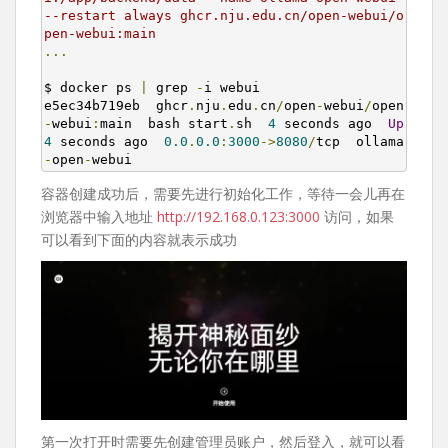
--restart always ghcr.nju.edu.cn/open-webui/o
pen-webui:main
...
$ docker ps 
|
 grep 
-
i webui

e5ec34b719eb  ghcr
.
nju
.
edu
.
cn
/
open
-
webui
/
open
-
webui
:
main  bash start
.
sh  
4
 seconds ago  
Up
4
 seconds ago  
0.0
.
0.0
:
3000
->
8080
/
tcp  ollama
-
open
-
webui
容器创建成功后，需要先进行初始化工作，等待一会儿再在
浏览器中输入地址
http://192.168.0.123:3000
访问，如果
可以看到下面的内容就表示成功
第一次打开时需要先创建管理员账户，然后登入，就可以看