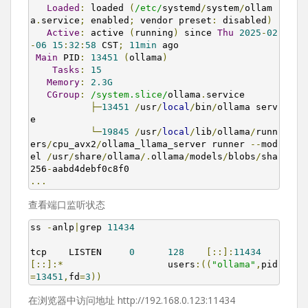
Loaded
:
 loaded 
(
/etc/
systemd
/
system
/
ollam
a
.
service
;
 enabled
;
 vendor preset
:
 disabled
)
Active
:
 active 
(
running
)
 since 
Thu
2025
-
02
-
06
15
:
32
:
58
 CST
;
11min
 ago

Main
 PID
:
13451
(
ollama
)
Tasks
:
15
Memory
:
2.3G
CGroup
:
/system.slice/
ollama
.
service

├─
13451
/
usr
/
local
/
bin
/
ollama serv
e

└─
19845
/
usr
/
local
/
lib
/
ollama
/
runn
ers
/
cpu_avx2
/
ollama_llama_server runner 
--
mod
el 
/
usr
/
share
/
ollama
/.
ollama
/
models
/
blobs
/
sha
256
-
...
查看端口监听状态
ss 
-
anlp
|
grep 
11434
tcp    LISTEN     
0
128
[::]:
11434
[::]:*
                   users
:((
"ollama"
,
pid
=
13451
,
fd
=
3
))
在浏览器中访问地址 http://192.168.0.123:11434