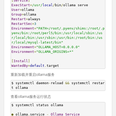
[
Service
]
ExecStart
=
/usr/
local
/
bin
/
User
=
Group
=
Restart
=
RestartSec
=
3
Environment
=
"PATH=/root/.pyenv/shims:/root/.p
yenv/bin:/root/perl5/bin:/usr/local/sbin:/us
r/local/bin:/usr/sbin:/usr/bin:/root/bin:/us
r/local/mysql-latest/bin"
Environment
=
"OLLAMA_HOST=0.0.0.0"
Environment
=
"OLLAMA_ORIGINS=*"
[
Install
]
WantedBy
=
default
.
target
重新加载并重启ollama服务
$ systemctl daemon
-
reload 
&&
 systemctl restar
t ollama
查看ollama服务运行状态
$ systemctl status ollama

●
 ollama
.
service 
-
Ollama
Service