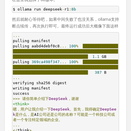
$ ollama run deepseek
-
r1
:
8b
然后就耐心等待吧，如果中间失败了也没关系，ollama支持
断点续传，再次执行即可。最终运行成功后大概像下面这样
...
pulling manifest

pulling aabd4debf0c8
...
100
%
▕███████████████
█████████████████████████████████████████████
████████████████████████████████▏
1.1
 GB

pulling 
369ca498f347.
..
100
%
▕███████████████
█████████████████████████████████████████████
████████████████████████████████▏
387
...
verifying sha256 digest

writing manifest

>>>
请你简单介绍下
DeepSeek
，谢谢
<think>
嗯，用户让我介绍一下
DeepSeek
。首先，我得确定
DeepSee
k
是什么，是
AI
公司还是公司的名称？可能是一个科技公司或
者一个专注特定领域的企业。
...
</
think
>