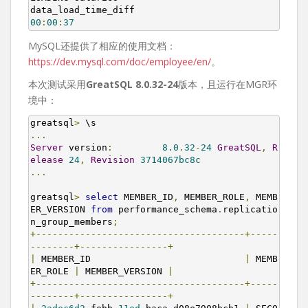
00
:
00
:
37
MySQL还提供了相应的使用文档：
https://dev.mysql.com/doc/employee/en/
。
本次测试采用
GreatSQL 8.0.32-24
版本，且运行在MGR环
境中：
greatsql
>
...
Server
 version
:
8.0
.
32
-
24
GreatSQL
,
R
elease
24
,
Revision
3714067bc8c
...
greatsql
>
select
 MEMBER_ID
,
 MEMBER_ROLE
,
 MEMB
ER_VERSION 
from
 performance_schema
.
replicatio
n_group_members
;
+--------------------------------------+-----
--------+----------------+
|
 MEMBER_ID                            
|
 MEMB
ER_ROLE 
|
 MEMBER_VERSION 
|
+--------------------------------------+-----
--------+----------------+