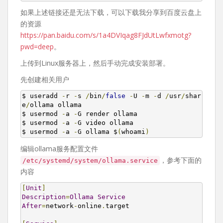
如果上述链接还是无法下载，可以下载我分享到百度云盘上
的资源
https://pan.baidu.com/s/1a4DVIqag8FJdUtLwfxmotg?
pwd=deep
。
上传到Linux服务器上，然后手动完成安装部署。
先创建相关用户
$ useradd 
-
r 
-
s 
/
bin
/
false
-
U 
-
m 
-
d 
/
usr
/
shar
e
/
ollama ollama

$ usermod 
-
a 
-
G render ollama

$ usermod 
-
a 
-
G video ollama

$ usermod 
-
a 
-
G ollama $
(
whoami
)
编辑ollama服务配置文件
，参考下面的
/etc/systemd/system/ollama.service
内容
[
Unit
]
Description
=
Ollama
Service
After
=
network
-
online
.
target
