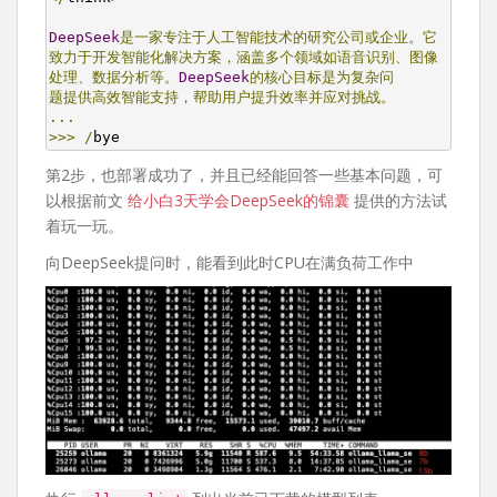
DeepSeek
是一家专注于人工智能技术的研究公司或企业。它
致力于开发智能化解决方案，涵盖多个领域如语音识别、图像
处理、数据分析等。
DeepSeek
的核心目标是为复杂问
题提供高效智能支持，帮助用户提升效率并应对挑战。
...
>>>
/
bye
第2步，也部署成功了，并且已经能回答一些基本问题，可
以根据前文
给小白3天学会DeepSeek的锦囊
提供的方法试
着玩一玩。
向DeepSeek提问时，能看到此时CPU在满负荷工作中